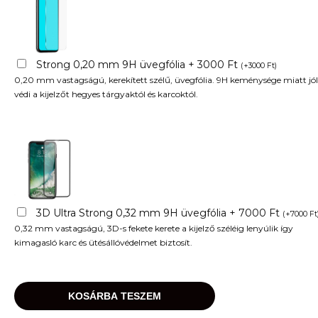
Strong 0,20 mm 9H üvegfólia + 3000 Ft
(
+
3000
Ft
)
0,20 mm vastagságú, kerekített szélű, üvegfólia. 9H keménysége miatt jól
védi a kijelzőt hegyes tárgyaktól és karcoktól.
3D Ultra Strong 0,32 mm 9H üvegfólia + 7000 Ft
(
+
7000
Ft
0,32 mm vastagságú, 3D-s fekete kerete a kijelző széléig lenyúlik így
kimagasló karc és ütésállóvédelmet biztosít.
KOSÁRBA TESZEM