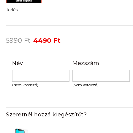
Törlés
Original
Current
5990
Ft
4490
Ft
price
price
was:
is:
5990 Ft.
4490 Ft.
Név
Mezszám
(Nem kötelező)
(Nem kötelező)
Szeretnél hozzá kiegészítőt?