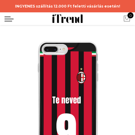
INGYENES szállítás 12.000 Ft feletti vásárlás esetén!
0