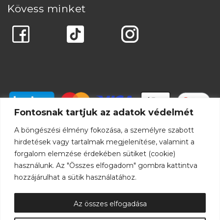
Kövess minket
Fontosnak tartjuk az adatok védelmét
A böngészési élmény fokozása, a személyre szabott
hirdetések vagy tartalmak megjelenítése, valamint a
forgalom elemzése érdekében sütiket (cookie)
használunk. Az "Összes elfogadom" gombra kattintva
hozzájárulhat a sütik használatához.
Az összes elfogadása