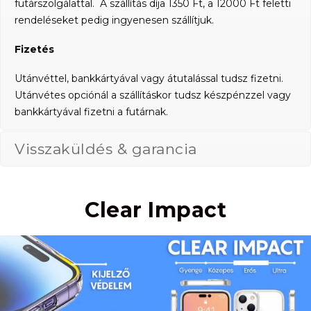
futárszolgálattal. A szállítás díja 1350 Ft, a 12000 Ft feletti
rendeléseket pedig ingyenesen szállítjuk.
Fizetés
Utánvéttel, bankkártyával vagy átutalással tudsz fizetni.
Utánvétes opciónál a szállításkor tudsz készpénzzel vagy
bankkártyával fizetni a futárnak.
Visszaküldés & garancia
Clear Impact