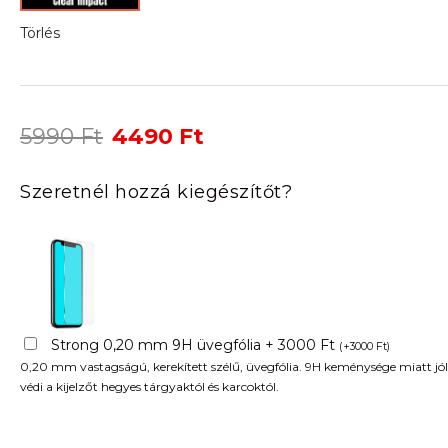
Törlés
Original
Current
5990
Ft
4490
Ft
price
price
was:
is:
Szeretnél hozzá kiegészítőt?
5990 Ft.
4490 Ft.
Strong 0,20 mm 9H üvegfólia + 3000 Ft
(
+
3000
Ft
)
0,20 mm vastagságú, kerekített szélű, üvegfólia. 9H keménysége miatt jól
védi a kijelzőt hegyes tárgyaktól és karcoktól.