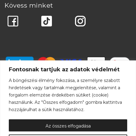
Kövess minket
Fontosnak tartjuk az adatok védelmét
A böngészési élmény fokozása, a személyre szabott
hirdetések vagy tartalmak megjelenítése, valamint a
forgalom elemzése érdekében sütiket (cookie)
használunk. Az "Összes elfogadom" gombra kattintva
hozzájárulhat a sütik használatához.
Az összes elfogadása