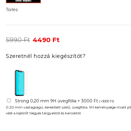
Törlés
Original
Current
5990
Ft
4490
Ft
price
price
was:
is:
Szeretnél hozzá kiegészítőt?
5990 Ft.
4490 Ft.
Strong 0,20 mm 9H üvegfólia + 3000 Ft
(
+
3000
Ft
)
0,20 mm vastagságú, kerekített szélű, üvegfólia. 9H keménysége miatt jól
védi a kijelzőt hegyes tárgyaktól és karcoktól.