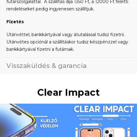
futárszolgálattal. A szállítás díja 1350 Ft, a 12000 Ft feletti
rendeléseket pedig ingyenesen szállítjuk.
Fizetés
Utánvéttel, bankkártyával vagy átutalással tudsz fizetni.
Utánvétes opciónál a szállításkor tudsz készpénzzel vagy
bankkártyával fizetni a futárnak.
Visszaküldés & garancia
Clear Impact