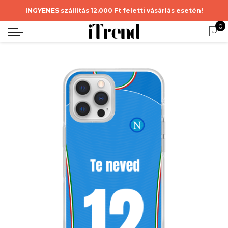
INGYENES szállítás 12.000 Ft feletti vásárlás esetén!
0