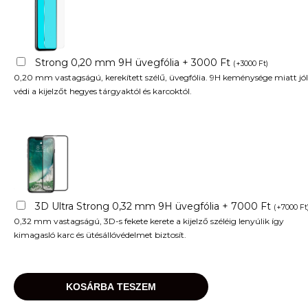
Strong 0,20 mm 9H üvegfólia + 3000 Ft
(
+
3000
Ft
)
0,20 mm vastagságú, kerekített szélű, üvegfólia. 9H keménysége miatt jól
védi a kijelzőt hegyes tárgyaktól és karcoktól.
3D Ultra Strong 0,32 mm 9H üvegfólia + 7000 Ft
(
+
7000
Ft
0,32 mm vastagságú, 3D-s fekete kerete a kijelző széléig lenyúlik így
kimagasló karc és ütésállóvédelmet biztosít.
KOSÁRBA TESZEM