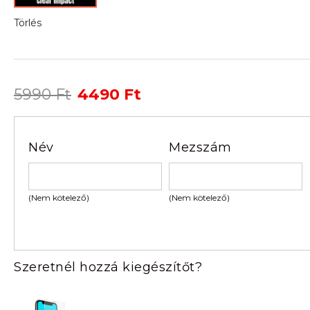
Törlés
Original
Current
5990
Ft
4490
Ft
price
price
was:
is:
5990 Ft.
4490 Ft.
Név
Mezszám
(Nem kötelező)
(Nem kötelező)
Szeretnél hozzá kiegészítőt?