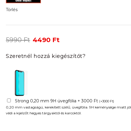
Törlés
Original
Current
5990
Ft
4490
Ft
price
price
was:
is:
Szeretnél hozzá kiegészítőt?
5990 Ft.
4490 Ft.
Strong 0,20 mm 9H üvegfólia + 3000 Ft
(
+
3000
Ft
)
0,20 mm vastagságú, kerekített szélű, üvegfólia. 9H keménysége miatt jól
védi a kijelzőt hegyes tárgyaktól és karcoktól.