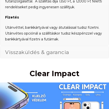
futárszolgálattal. A szállítás díja 1350 Ft, a 12000 Ft feletti
rendeléseket pedig ingyenesen szállítjuk.
Fizetés
Utánvéttel, bankkártyával vagy átutalással tudsz fizetni.
Utánvétes opciónál a szállításkor tudsz készpénzzel vagy
bankkártyával fizetni a futárnak.
Visszaküldés & garancia
Clear Impact