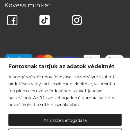
Kövess minket
Fontosnak tartjuk az adatok védelmét
A böngészési élmény fokozása, a személyre szabott
hirdetések vagy tartalmak megjelenítése, valamint a
forgalom elemzése érdekében sütiket (cookie)
használunk. Az "Összes elfogadom" gombra kattintva
hozzájárulhat a sütik használatához.
Az összes elfogadása