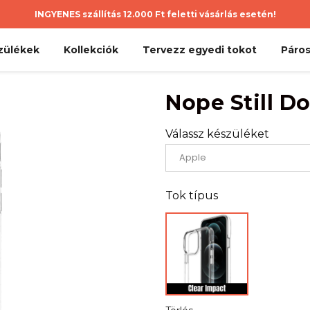
INGYENES szállítás 12.000 Ft feletti vásárlás esetén!
zülékek
Kollekciók
Tervezz egyedi tokot
Páros
Nope Still Do
Válassz készüléket
Tok típus