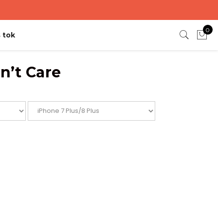
0
 tok
n’t Care