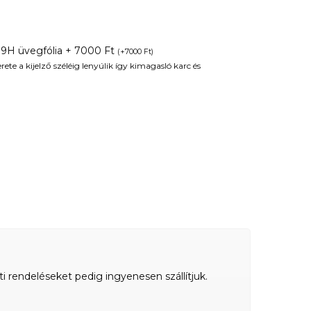
 9H üvegfólia + 7000 Ft
(
+
7000
Ft
)
te a kijelző széléig lenyúlik így kimagasló karc és
ti rendeléseket pedig ingyenesen szállítjuk.