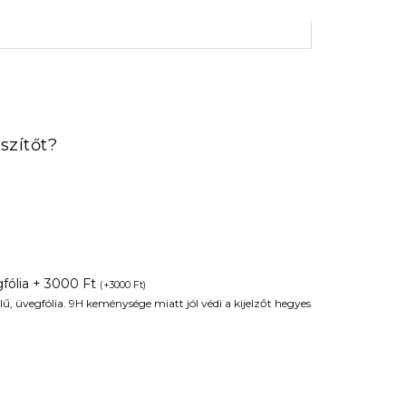
rrent
ice
szítőt?
90 Ft.
fólia + 3000 Ft
(
+
3000
Ft
)
ű, üvegfólia. 9H keménysége miatt jól védi a kijelzőt hegyes