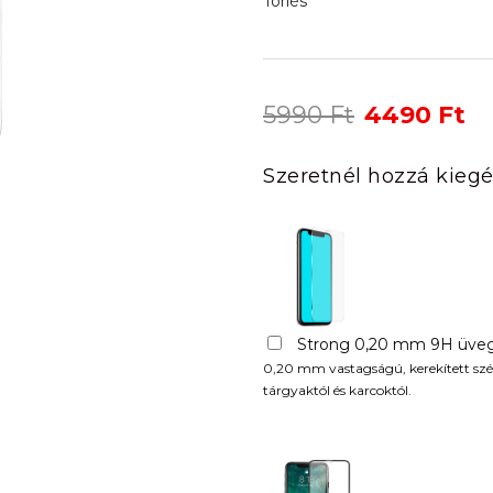
Törlés
Original
Cu
5990
Ft
4490
Ft
price
pr
was:
is:
Szeretnél hozzá kiegé
5990 Ft.
44
Strong 0,20 mm 9H üveg
0,20 mm vastagságú, kerekített szél
tárgyaktól és karcoktól.