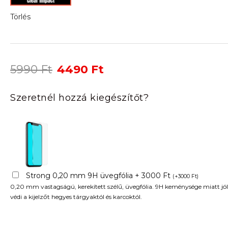
Törlés
Original
Current
5990
Ft
4490
Ft
price
price
was:
is:
Szeretnél hozzá kiegészítőt?
5990 Ft.
4490 Ft.
Strong 0,20 mm 9H üvegfólia + 3000 Ft
(
+
3000
Ft
)
0,20 mm vastagságú, kerekített szélű, üvegfólia. 9H keménysége miatt jól
védi a kijelzőt hegyes tárgyaktól és karcoktól.