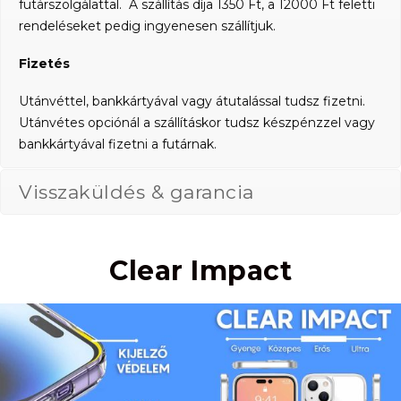
futárszolgálattal. A szállítás díja 1350 Ft, a 12000 Ft feletti
rendeléseket pedig ingyenesen szállítjuk.
Fizetés
Utánvéttel, bankkártyával vagy átutalással tudsz fizetni.
Utánvétes opciónál a szállításkor tudsz készpénzzel vagy
bankkártyával fizetni a futárnak.
Visszaküldés & garancia
Clear Impact