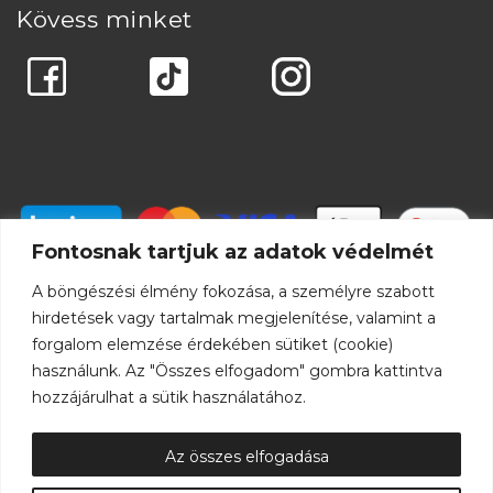
Kövess minket
Fontosnak tartjuk az adatok védelmét
A böngészési élmény fokozása, a személyre szabott
hirdetések vagy tartalmak megjelenítése, valamint a
forgalom elemzése érdekében sütiket (cookie)
használunk. Az "Összes elfogadom" gombra kattintva
hozzájárulhat a sütik használatához.
Az összes elfogadása