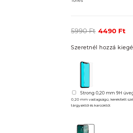
Törlés
Original
Cu
5990
Ft
4490
Ft
price
pr
was:
is:
Szeretnél hozzá kiegé
5990 Ft.
44
Strong 0,20 mm 9H üveg
0,20 mm vastagságú, kerekített szél
tárgyaktól és karcoktól.