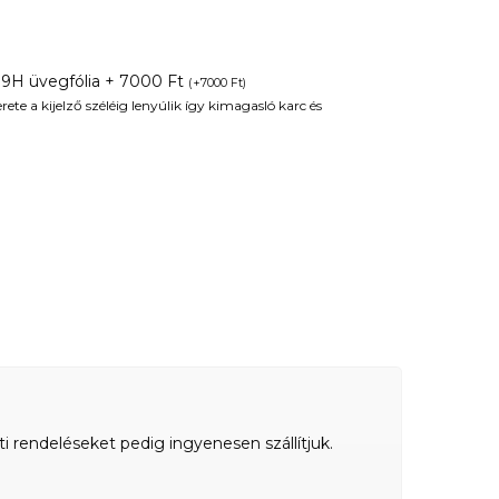
 9H üvegfólia + 7000 Ft
(
+
7000
Ft
)
te a kijelző széléig lenyúlik így kimagasló karc és
ti rendeléseket pedig ingyenesen szállítjuk.