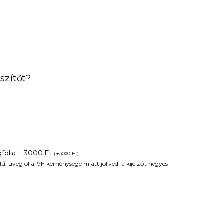
rrent
ice
szítőt?
90 Ft.
fólia + 3000 Ft
(
+
3000
Ft
)
ű, üvegfólia. 9H keménysége miatt jól védi a kijelzőt hegyes