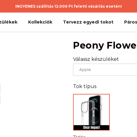
INGYENES szállítás 12.000 Ft feletti vásárlás esetén!
zülékek
Kollekciók
Tervezz egyedi tokot
Páros
Peony Flowe
Válassz készüléket
Tok típus