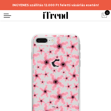
INGYENES szállítás 12.000 Ft feletti vásárlás esetén!
0