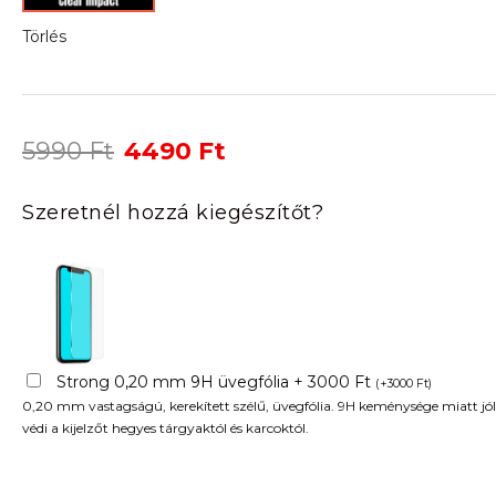
Törlés
Original
Current
5990
Ft
4490
Ft
price
price
was:
is:
Szeretnél hozzá kiegészítőt?
5990 Ft.
4490 Ft.
Strong 0,20 mm 9H üvegfólia + 3000 Ft
(
+
3000
Ft
)
0,20 mm vastagságú, kerekített szélű, üvegfólia. 9H keménysége miatt jól
védi a kijelzőt hegyes tárgyaktól és karcoktól.