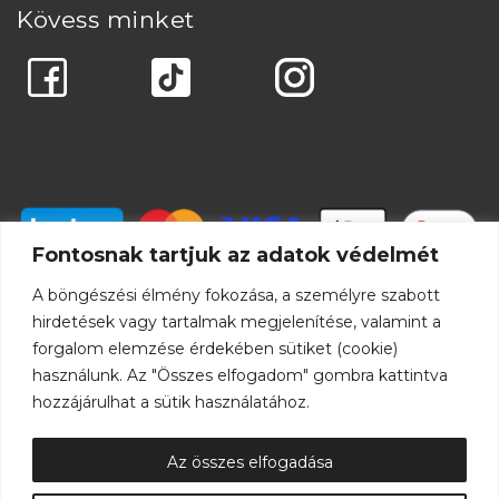
Kövess minket
Fontosnak tartjuk az adatok védelmét
A böngészési élmény fokozása, a személyre szabott
hirdetések vagy tartalmak megjelenítése, valamint a
forgalom elemzése érdekében sütiket (cookie)
használunk. Az "Összes elfogadom" gombra kattintva
hozzájárulhat a sütik használatához.
Az összes elfogadása