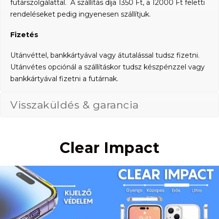
futárszolgálattal. A szállítás díja 1350 Ft, a 12000 Ft feletti
rendeléseket pedig ingyenesen szállítjuk.
Fizetés
Utánvéttel, bankkártyával vagy átutalással tudsz fizetni.
Utánvétes opciónál a szállításkor tudsz készpénzzel vagy
bankkártyával fizetni a futárnak.
Visszaküldés & garancia
Clear Impact