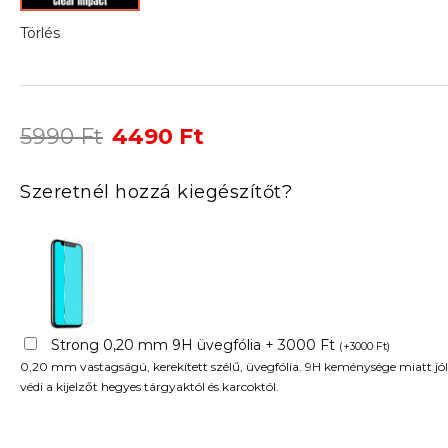
Törlés
Original
Current
5990
Ft
4490
Ft
price
price
was:
is:
Szeretnél hozzá kiegészítőt?
5990 Ft.
4490 Ft.
Strong 0,20 mm 9H üvegfólia + 3000 Ft
(
+
3000
Ft
)
0,20 mm vastagságú, kerekített szélű, üvegfólia. 9H keménysége miatt jól
védi a kijelzőt hegyes tárgyaktól és karcoktól.