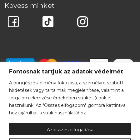
Kövess minket
Fontosnak tartjuk az adatok védelmét
A böngészési élmény fokozása, a személyre szabott
hirdetések vagy tartalmak megjelenítése, valamint a
forgalom elemzése érdekében sütiket (cookie)
használunk. Az "Összes elfogadom" gombra kattintva
hozzájárulhat a sütik használatához.
Az összes elfogadása