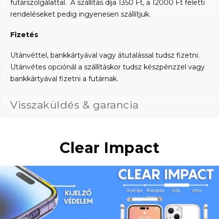
futárszolgálattal. A szállítás díja 1350 Ft, a 12000 Ft feletti
rendeléseket pedig ingyenesen szállítjuk.
Fizetés
Utánvéttel, bankkártyával vagy átutalással tudsz fizetni.
Utánvétes opciónál a szállításkor tudsz készpénzzel vagy
bankkártyával fizetni a futárnak.
Visszaküldés & garancia
Clear Impact