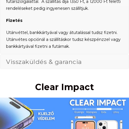
futárszolgálattal. A szállítás díja 1350 Ft, a 12000 Ft feletti
rendeléseket pedig ingyenesen szállítjuk.
Fizetés
Utánvéttel, bankkártyával vagy átutalással tudsz fizetni.
Utánvétes opciónál a szállításkor tudsz készpénzzel vagy
bankkártyával fizetni a futárnak.
Visszaküldés & garancia
Clear Impact