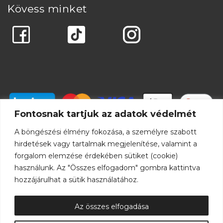
Kövess minket
Fontosnak tartjuk az adatok védelmét
A böngészési élmény fokozása, a személyre szabott
hirdetések vagy tartalmak megjelenítése, valamint a
forgalom elemzése érdekében sütiket (cookie)
használunk. Az "Összes elfogadom" gombra kattintva
hozzájárulhat a sütik használatához.
Az összes elfogadása