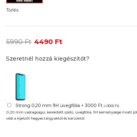
Törlés
Original
Current
5990
Ft
4490
Ft
price
price
was:
is:
Szeretnél hozzá kiegészítőt?
5990 Ft.
4490 Ft.
Strong 0,20 mm 9H üvegfólia + 3000 Ft
(
+
3000
Ft
)
0,20 mm vastagságú, kerekített szélű, üvegfólia. 9H keménysége miatt jól
védi a kijelzőt hegyes tárgyaktól és karcoktól.