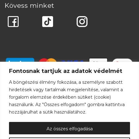
Kövess minket
Fontosnak tartjuk az adatok védelmét
A böngészési élmény fokozása, a személyre szabott
hirdetések vagy tartalmak megjelenítése, valamint a
forgalom elemzése érdekében sütiket (cookie)
használunk. Az "Összes elfogadom" gombra kattintva
hozzájárulhat a sütik használatához.
Az összes elfogadása