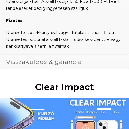
futárszolgálattal. A szállítás díja 1350 Ft, a 12000 Ft feletti
rendeléseket pedig ingyenesen szállítjuk.
Fizetés
Utánvéttel, bankkártyával vagy átutalással tudsz fizetni.
Utánvétes opciónál a szállításkor tudsz készpénzzel vagy
bankkártyával fizetni a futárnak.
Visszaküldés & garancia
Clear Impact