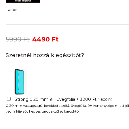
Törlés
Original
Current
5990
Ft
4490
Ft
price
price
was:
is:
Szeretnél hozzá kiegészítőt?
5990 Ft.
4490 Ft.
Strong 0,20 mm 9H üvegfólia + 3000 Ft
(
+
3000
Ft
)
0,20 mm vastagságú, kerekített szélű, üvegfólia. 9H keménysége miatt jól
védi a kijelzőt hegyes tárgyaktól és karcoktól.