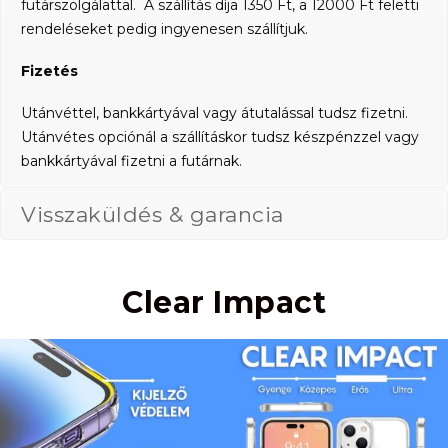
futárszolgálattal. A szállítás díja 1350 Ft, a 12000 Ft feletti
rendeléseket pedig ingyenesen szállítjuk.
Fizetés
Utánvéttel, bankkártyával vagy átutalással tudsz fizetni.
Utánvétes opciónál a szállításkor tudsz készpénzzel vagy
bankkártyával fizetni a futárnak.
Visszaküldés & garancia
Clear Impact