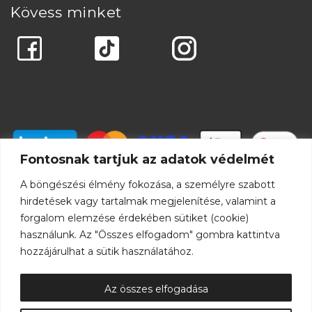
Kövess minket
Fontosnak tartjuk az adatok védelmét
A böngészési élmény fokozása, a személyre szabott
hirdetések vagy tartalmak megjelenítése, valamint a
forgalom elemzése érdekében sütiket (cookie)
használunk. Az "Összes elfogadom" gombra kattintva
hozzájárulhat a sütik használatához.
Az összes elfogadása