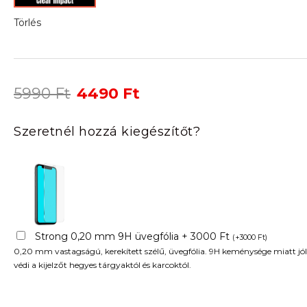
Törlés
Original
Current
5990
Ft
4490
Ft
price
price
was:
is:
Szeretnél hozzá kiegészítőt?
5990 Ft.
4490 Ft.
Strong 0,20 mm 9H üvegfólia + 3000 Ft
(
+
3000
Ft
)
0,20 mm vastagságú, kerekített szélű, üvegfólia. 9H keménysége miatt jól
védi a kijelzőt hegyes tárgyaktól és karcoktól.