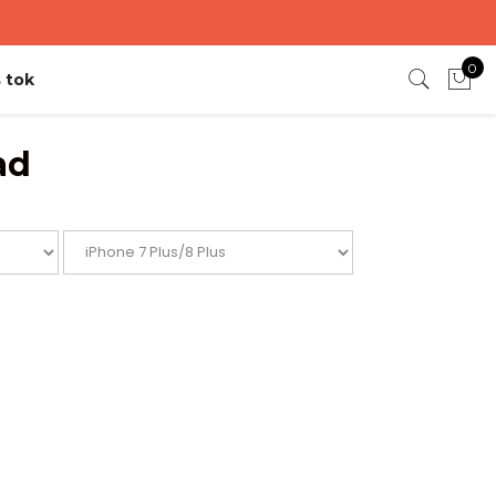
0
 tok
ad