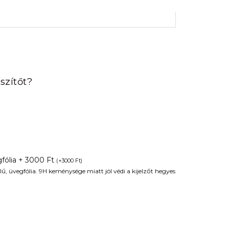
rrent
ice
szítőt?
90 Ft.
fólia + 3000 Ft
(
+
3000
Ft
)
ű, üvegfólia. 9H keménysége miatt jól védi a kijelzőt hegyes