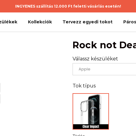
INGYENES szállítás 12.000 Ft feletti vásárlás esetén!
zülékek
Kollekciók
Tervezz egyedi tokot
Páros
Rock not De
Válassz készüléket
Tok típus