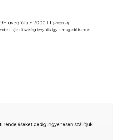
 9H üvegfólia + 7000 Ft
(
+
7000
Ft
)
te a kijelző széléig lenyúlik így kimagasló karc és
ti rendeléseket pedig ingyenesen szállítjuk.