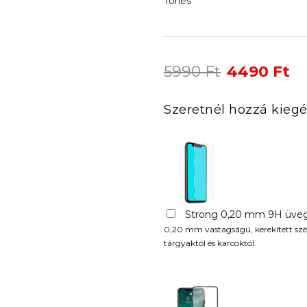
Törlés
Original
Cu
5990
Ft
4490
Ft
price
pr
was:
is:
Szeretnél hozzá kiegé
5990 Ft.
44
Strong 0,20 mm 9H üveg
0,20 mm vastagságú, kerekített szél
tárgyaktól és karcoktól.