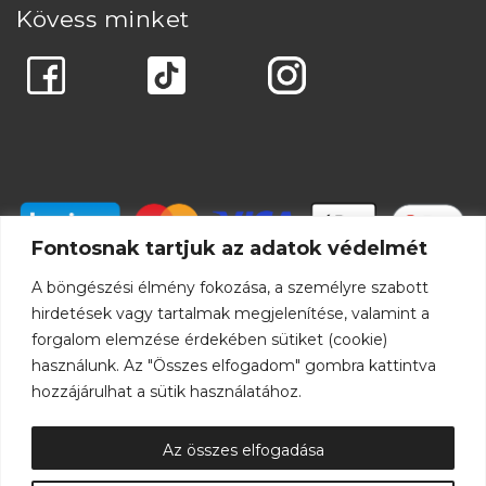
Kövess minket
Fontosnak tartjuk az adatok védelmét
A böngészési élmény fokozása, a személyre szabott
hirdetések vagy tartalmak megjelenítése, valamint a
forgalom elemzése érdekében sütiket (cookie)
használunk. Az "Összes elfogadom" gombra kattintva
hozzájárulhat a sütik használatához.
Az összes elfogadása