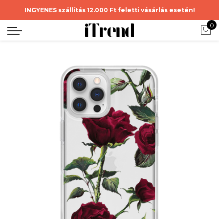
INGYENES szállítás 12.000 Ft feletti vásárlás esetén!
0