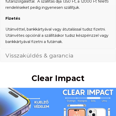
futárszolgálattal. A szállítás díja 1350 Ft, a 12000 Ft feletti
rendeléseket pedig ingyenesen szállítjuk.
Fizetés
Utánvéttel, bankkártyával vagy átutalással tudsz fizetni.
Utánvétes opciónál a szállításkor tudsz készpénzzel vagy
bankkártyával fizetni a futárnak.
Visszaküldés & garancia
Clear Impact