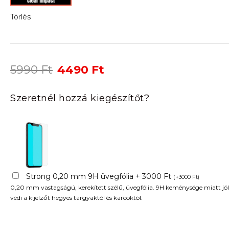
Törlés
Original
Current
5990
Ft
4490
Ft
price
price
was:
is:
Szeretnél hozzá kiegészítőt?
5990 Ft.
4490 Ft.
Strong 0,20 mm 9H üvegfólia + 3000 Ft
(
+
3000
Ft
)
0,20 mm vastagságú, kerekített szélű, üvegfólia. 9H keménysége miatt jól
védi a kijelzőt hegyes tárgyaktól és karcoktól.