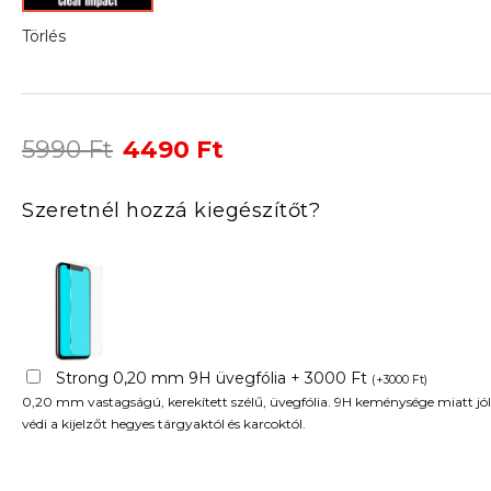
Törlés
Original
Current
5990
Ft
4490
Ft
price
price
was:
is:
Szeretnél hozzá kiegészítőt?
5990 Ft.
4490 Ft.
Strong 0,20 mm 9H üvegfólia + 3000 Ft
(
+
3000
Ft
)
0,20 mm vastagságú, kerekített szélű, üvegfólia. 9H keménysége miatt jól
védi a kijelzőt hegyes tárgyaktól és karcoktól.