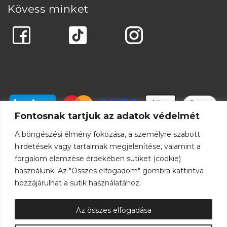
Kövess minket
Fontosnak tartjuk az adatok védelmét
A böngészési élmény fokozása, a személyre szabott
hirdetések vagy tartalmak megjelenítése, valamint a
forgalom elemzése érdekében sütiket (cookie)
használunk. Az "Összes elfogadom" gombra kattintva
hozzájárulhat a sütik használatához.
Az összes elfogadása