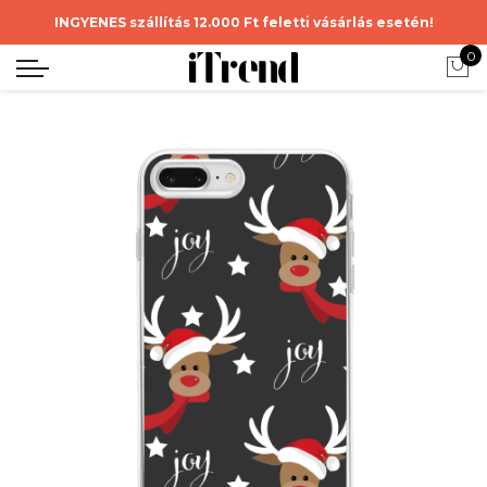
INGYENES szállítás 12.000 Ft feletti vásárlás esetén!
0