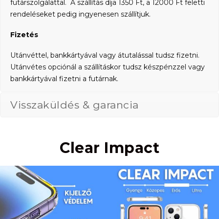
futárszolgálattal. A szállítás díja 1350 Ft, a 12000 Ft feletti
rendeléseket pedig ingyenesen szállítjuk.
Fizetés
Utánvéttel, bankkártyával vagy átutalással tudsz fizetni.
Utánvétes opciónál a szállításkor tudsz készpénzzel vagy
bankkártyával fizetni a futárnak.
Visszaküldés & garancia
Clear Impact