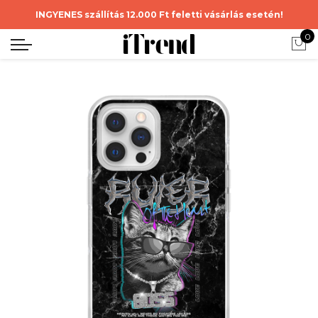
INGYENES szállítás 12.000 Ft feletti vásárlás esetén!
0