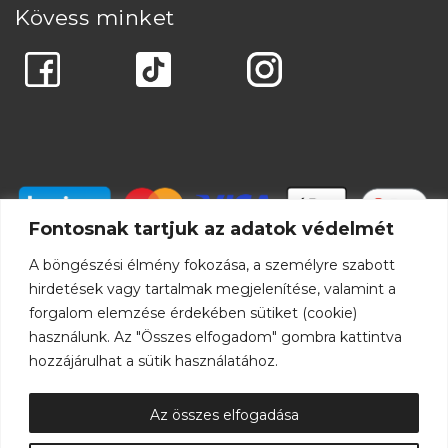
Kövess minket
Fontosnak tartjuk az adatok védelmét
A böngészési élmény fokozása, a személyre szabott
hirdetések vagy tartalmak megjelenítése, valamint a
forgalom elemzése érdekében sütiket (cookie)
használunk. Az "Összes elfogadom" gombra kattintva
hozzájárulhat a sütik használatához.
Az összes elfogadása