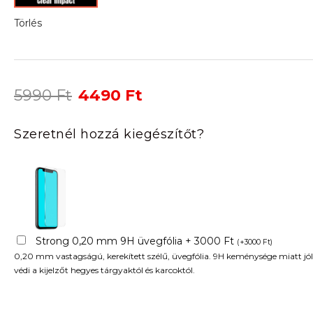
Törlés
Original
Current
5990
Ft
4490
Ft
price
price
was:
is:
Szeretnél hozzá kiegészítőt?
5990 Ft.
4490 Ft.
Strong 0,20 mm 9H üvegfólia + 3000 Ft
(
+
3000
Ft
)
0,20 mm vastagságú, kerekített szélű, üvegfólia. 9H keménysége miatt jól
védi a kijelzőt hegyes tárgyaktól és karcoktól.