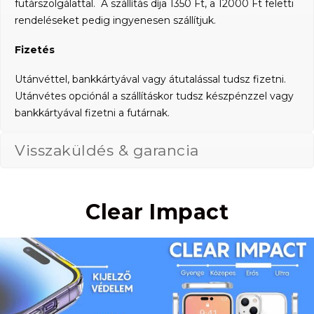
futárszolgálattal. A szállítás díja 1350 Ft, a 12000 Ft feletti
rendeléseket pedig ingyenesen szállítjuk.
Fizetés
Utánvéttel, bankkártyával vagy átutalással tudsz fizetni.
Utánvétes opciónál a szállításkor tudsz készpénzzel vagy
bankkártyával fizetni a futárnak.
Visszaküldés & garancia
Clear Impact