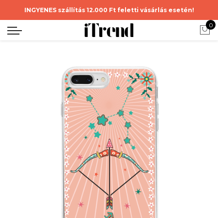
INGYENES szállítás 12.000 Ft feletti vásárlás esetén!
0