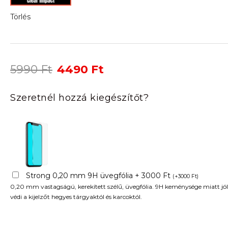
Törlés
Original
Current
5990
Ft
4490
Ft
price
price
was:
is:
Szeretnél hozzá kiegészítőt?
5990 Ft.
4490 Ft.
Strong 0,20 mm 9H üvegfólia + 3000 Ft
(
+
3000
Ft
)
0,20 mm vastagságú, kerekített szélű, üvegfólia. 9H keménysége miatt jól
védi a kijelzőt hegyes tárgyaktól és karcoktól.