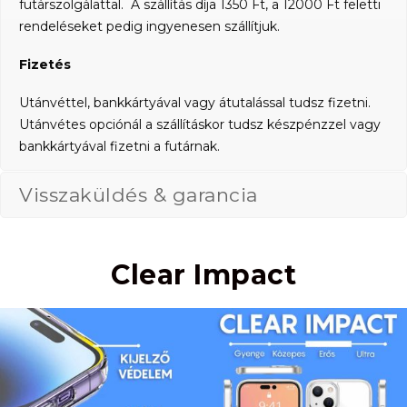
futárszolgálattal. A szállítás díja 1350 Ft, a 12000 Ft feletti
rendeléseket pedig ingyenesen szállítjuk.
Fizetés
Utánvéttel, bankkártyával vagy átutalással tudsz fizetni.
Utánvétes opciónál a szállításkor tudsz készpénzzel vagy
bankkártyával fizetni a futárnak.
Visszaküldés & garancia
Clear Impact