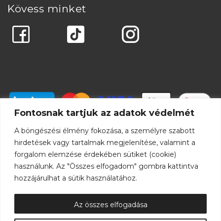
Kövess minket
Fontosnak tartjuk az adatok védelmét
A böngészési élmény fokozása, a személyre szabott
hirdetések vagy tartalmak megjelenítése, valamint a
forgalom elemzése érdekében sütiket (cookie)
használunk. Az "Összes elfogadom" gombra kattintva
hozzájárulhat a sütik használatához.
Az összes elfogadása