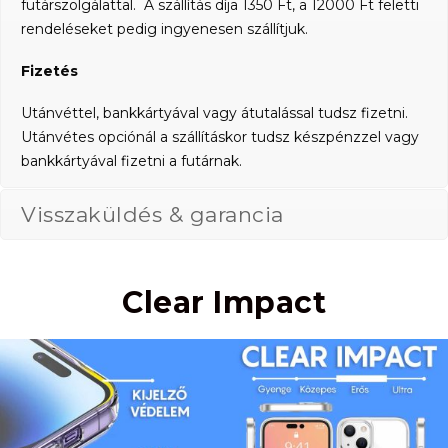
futárszolgálattal. A szállítás díja 1350 Ft, a 12000 Ft feletti
rendeléseket pedig ingyenesen szállítjuk.
Fizetés
Utánvéttel, bankkártyával vagy átutalással tudsz fizetni.
Utánvétes opciónál a szállításkor tudsz készpénzzel vagy
bankkártyával fizetni a futárnak.
Visszaküldés & garancia
Clear Impact