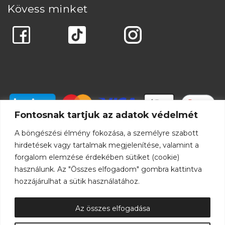
Kövess minket
Fontosnak tartjuk az adatok védelmét
A böngészési élmény fokozása, a személyre szabott
hirdetések vagy tartalmak megjelenítése, valamint a
forgalom elemzése érdekében sütiket (cookie)
használunk. Az "Összes elfogadom" gombra kattintva
hozzájárulhat a sütik használatához.
Az összes elfogadása