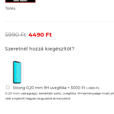
Törlés
Original
Current
5990
Ft
4490
Ft
price
price
was:
is:
Szeretnél hozzá kiegészítőt?
5990 Ft.
4490 Ft.
Strong 0,20 mm 9H üvegfólia + 3000 Ft
(
+
3000
Ft
)
0,20 mm vastagságú, kerekített szélű, üvegfólia. 9H keménysége miatt jól
védi a kijelzőt hegyes tárgyaktól és karcoktól.