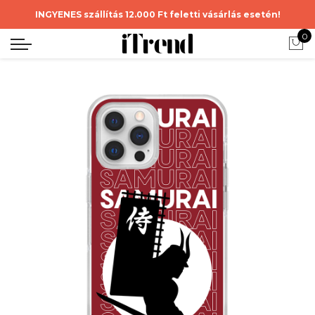
INGYENES szállítás 12.000 Ft feletti vásárlás esetén!
0