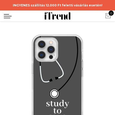
INGYENES szállítás 12.000 Ft feletti vásárlás esetén!
0