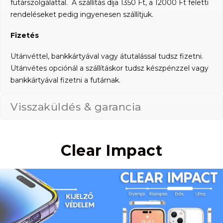
futárszolgálattal. A szállítás díja 1350 Ft, a 12000 Ft feletti
rendeléseket pedig ingyenesen szállítjuk.
Fizetés
Utánvéttel, bankkártyával vagy átutalással tudsz fizetni.
Utánvétes opciónál a szállításkor tudsz készpénzzel vagy
bankkártyával fizetni a futárnak.
Visszaküldés & garancia
Clear Impact