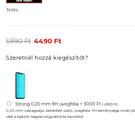
Törlés
Original
Current
5990
Ft
4490
Ft
price
price
was:
is:
Szeretnél hozzá kiegészítőt?
5990 Ft.
4490 Ft.
Strong 0,20 mm 9H üvegfólia + 3000 Ft
(
+
3000
Ft
)
0,20 mm vastagságú, kerekített szélű, üvegfólia. 9H keménysége miatt jól
védi a kijelzőt hegyes tárgyaktól és karcoktól.