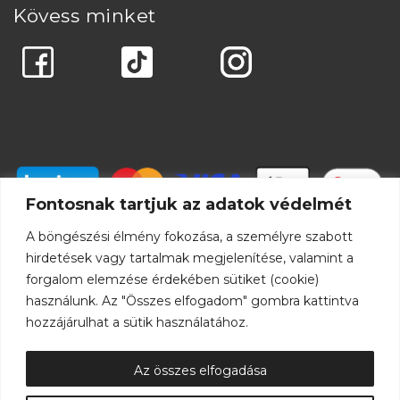
Kövess minket
Fontosnak tartjuk az adatok védelmét
A böngészési élmény fokozása, a személyre szabott
hirdetések vagy tartalmak megjelenítése, valamint a
forgalom elemzése érdekében sütiket (cookie)
használunk. Az "Összes elfogadom" gombra kattintva
hozzájárulhat a sütik használatához.
Az összes elfogadása