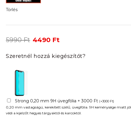
Törlés
Original
Current
5990
Ft
4490
Ft
price
price
was:
is:
Szeretnél hozzá kiegészítőt?
5990 Ft.
4490 Ft.
Strong 0,20 mm 9H üvegfólia + 3000 Ft
(
+
3000
Ft
)
0,20 mm vastagságú, kerekített szélű, üvegfólia. 9H keménysége miatt jól
védi a kijelzőt hegyes tárgyaktól és karcoktól.