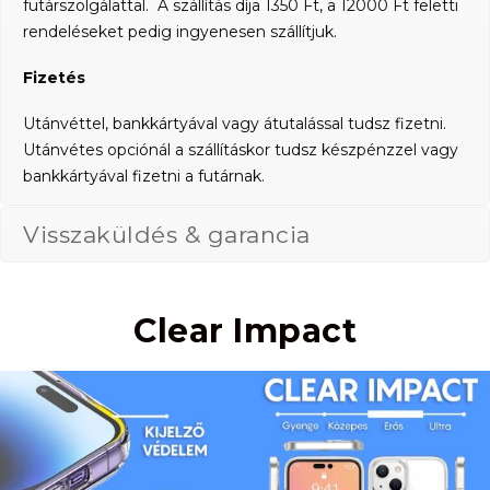
futárszolgálattal. A szállítás díja 1350 Ft, a 12000 Ft feletti
rendeléseket pedig ingyenesen szállítjuk.
Fizetés
Utánvéttel, bankkártyával vagy átutalással tudsz fizetni.
Utánvétes opciónál a szállításkor tudsz készpénzzel vagy
bankkártyával fizetni a futárnak.
Visszaküldés & garancia
Clear Impact