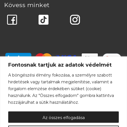
Kövess minket
Fontosnak tartjuk az adatok védelmét
A böngészési élmény fokozása, a személyre szabott
hirdetések vagy tartalmak megjelenítése, valamint a
forgalom elemzése érdekében sütiket (cookie)
használunk. Az "Összes elfogadom" gombra kattintva
hozzájárulhat a sütik használatához.
Az összes elfogadása