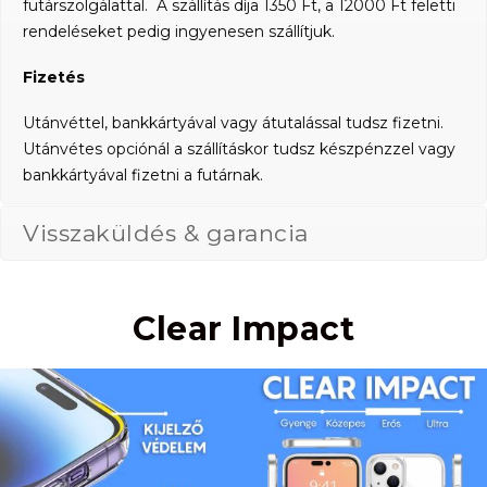
futárszolgálattal. A szállítás díja 1350 Ft, a 12000 Ft feletti
rendeléseket pedig ingyenesen szállítjuk.
Fizetés
Utánvéttel, bankkártyával vagy átutalással tudsz fizetni.
Utánvétes opciónál a szállításkor tudsz készpénzzel vagy
bankkártyával fizetni a futárnak.
Visszaküldés & garancia
Clear Impact