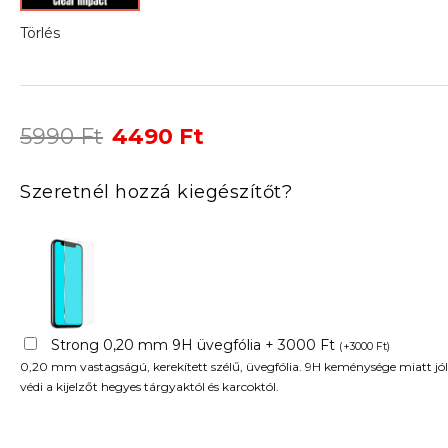
Törlés
Original
Current
5990
Ft
4490
Ft
price
price
was:
is:
Szeretnél hozzá kiegészítőt?
5990 Ft.
4490 Ft.
Strong 0,20 mm 9H üvegfólia + 3000 Ft
(
+
3000
Ft
)
0,20 mm vastagságú, kerekített szélű, üvegfólia. 9H keménysége miatt jól
védi a kijelzőt hegyes tárgyaktól és karcoktól.