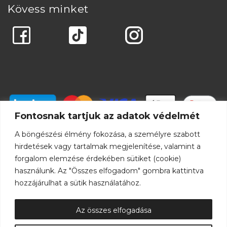
Kövess minket
Fontosnak tartjuk az adatok védelmét
A böngészési élmény fokozása, a személyre szabott
hirdetések vagy tartalmak megjelenítése, valamint a
forgalom elemzése érdekében sütiket (cookie)
használunk. Az "Összes elfogadom" gombra kattintva
hozzájárulhat a sütik használatához.
Az összes elfogadása