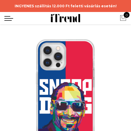
INGYENES szállítás 12.000 Ft feletti vásárlás esetén!
0