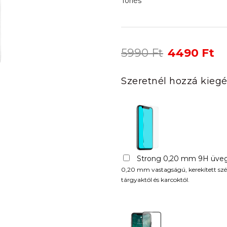
Törlés
Original
Cu
5990
Ft
4490
Ft
price
pr
was:
is:
Szeretnél hozzá kiegé
5990 Ft.
44
Strong 0,20 mm 9H üveg
0,20 mm vastagságú, kerekített szél
tárgyaktól és karcoktól.