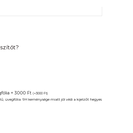
rrent
ice
szítőt?
90 Ft.
fólia + 3000 Ft
(
+
3000
Ft
)
ű, üvegfólia. 9H keménysége miatt jól védi a kijelzőt hegyes