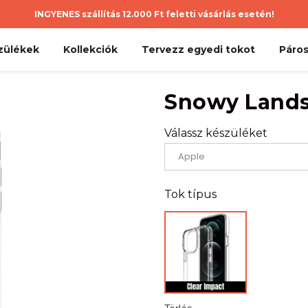
INGYENES szállítás 12.000 Ft feletti vásárlás esetén!
zülékek
Kollekciók
Tervezz egyedi tokot
Páros
Snowy Land
Válassz készüléket
Tok típus