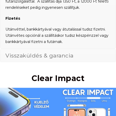
futárszolgálattal. A szállítás díja 1350 Ft, a 12000 Ft feletti
rendeléseket pedig ingyenesen szállítjuk.
Fizetés
Utánvéttel, bankkártyával vagy átutalással tudsz fizetni.
Utánvétes opciónál a szállításkor tudsz készpénzzel vagy
bankkártyával fizetni a futárnak.
Visszaküldés & garancia
Clear Impact