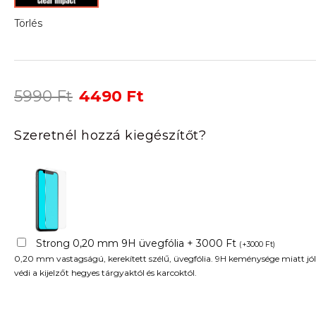
Törlés
Original
Current
5990
Ft
4490
Ft
price
price
was:
is:
Szeretnél hozzá kiegészítőt?
5990 Ft.
4490 Ft.
Strong 0,20 mm 9H üvegfólia + 3000 Ft
(
+
3000
Ft
)
0,20 mm vastagságú, kerekített szélű, üvegfólia. 9H keménysége miatt jól
védi a kijelzőt hegyes tárgyaktól és karcoktól.