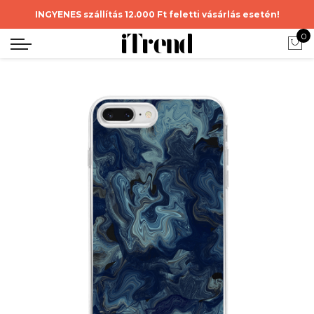
INGYENES szállítás 12.000 Ft feletti vásárlás esetén!
0