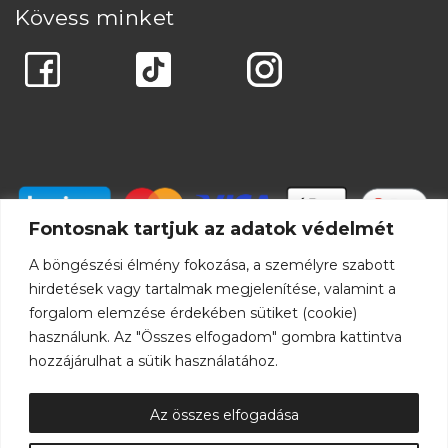
Kövess minket
Fontosnak tartjuk az adatok védelmét
A böngészési élmény fokozása, a személyre szabott
hirdetések vagy tartalmak megjelenítése, valamint a
forgalom elemzése érdekében sütiket (cookie)
használunk. Az "Összes elfogadom" gombra kattintva
hozzájárulhat a sütik használatához.
Az összes elfogadása