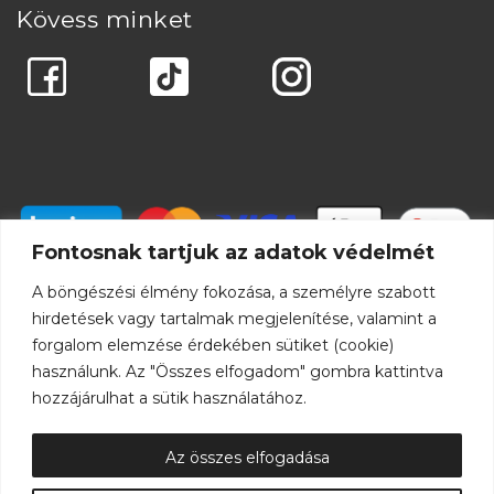
Kövess minket
Fontosnak tartjuk az adatok védelmét
A böngészési élmény fokozása, a személyre szabott
hirdetések vagy tartalmak megjelenítése, valamint a
forgalom elemzése érdekében sütiket (cookie)
használunk. Az "Összes elfogadom" gombra kattintva
hozzájárulhat a sütik használatához.
Az összes elfogadása