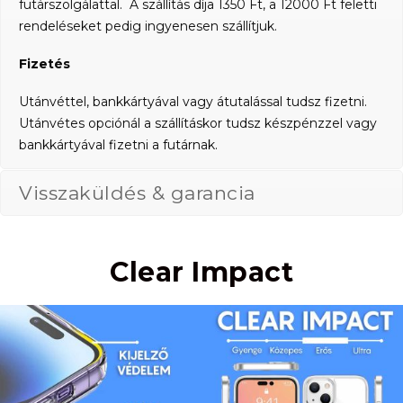
futárszolgálattal. A szállítás díja 1350 Ft, a 12000 Ft feletti
rendeléseket pedig ingyenesen szállítjuk.
Fizetés
Utánvéttel, bankkártyával vagy átutalással tudsz fizetni.
Utánvétes opciónál a szállításkor tudsz készpénzzel vagy
bankkártyával fizetni a futárnak.
Visszaküldés & garancia
Clear Impact