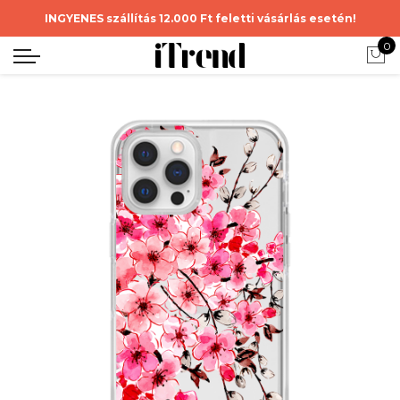
INGYENES szállítás 12.000 Ft feletti vásárlás esetén!
0