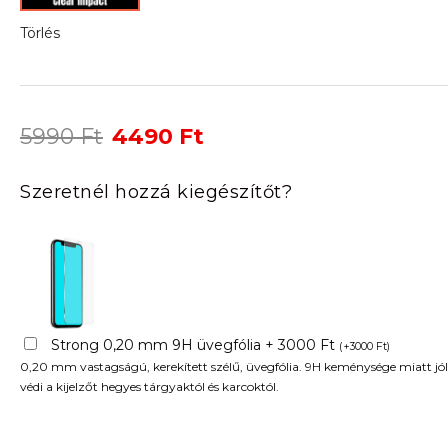
Törlés
Original
Current
5990
Ft
4490
Ft
price
price
was:
is:
Szeretnél hozzá kiegészítőt?
5990 Ft.
4490 Ft.
Strong 0,20 mm 9H üvegfólia + 3000 Ft
(
+
3000
Ft
)
0,20 mm vastagságú, kerekített szélű, üvegfólia. 9H keménysége miatt jól
védi a kijelzőt hegyes tárgyaktól és karcoktól.