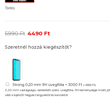
Törlés
Original
Current
5990
Ft
4490
Ft
price
price
was:
is:
Szeretnél hozzá kiegészítőt?
5990 Ft.
4490 Ft.
Strong 0,20 mm 9H üvegfólia + 3000 Ft
(
+
3000
Ft
)
0,20 mm vastagságú, kerekített szélű, üvegfólia. 9H keménysége miatt jól
védi a kijelzőt hegyes tárgyaktól és karcoktól.