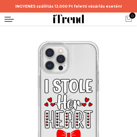
INGYENES szállítás 12.000 Ft feletti vásárlás esetén!
0