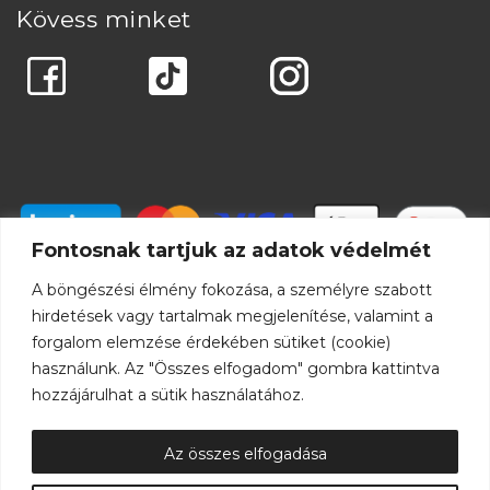
Kövess minket
Fontosnak tartjuk az adatok védelmét
A böngészési élmény fokozása, a személyre szabott
hirdetések vagy tartalmak megjelenítése, valamint a
forgalom elemzése érdekében sütiket (cookie)
használunk. Az "Összes elfogadom" gombra kattintva
hozzájárulhat a sütik használatához.
Az összes elfogadása