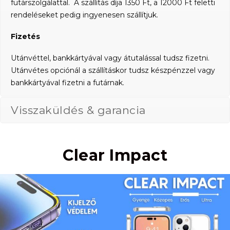
futárszolgálattal. A szállítás díja 1350 Ft, a 12000 Ft feletti
rendeléseket pedig ingyenesen szállítjuk.
Fizetés
Utánvéttel, bankkártyával vagy átutalással tudsz fizetni.
Utánvétes opciónál a szállításkor tudsz készpénzzel vagy
bankkártyával fizetni a futárnak.
Visszaküldés & garancia
Clear Impact