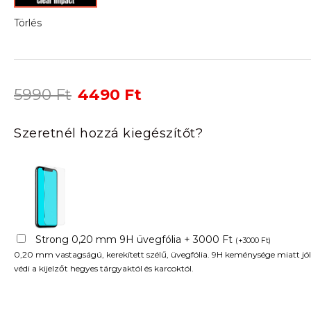
Törlés
Original
Current
5990
Ft
4490
Ft
price
price
was:
is:
Szeretnél hozzá kiegészítőt?
5990 Ft.
4490 Ft.
Strong 0,20 mm 9H üvegfólia + 3000 Ft
(
+
3000
Ft
)
0,20 mm vastagságú, kerekített szélű, üvegfólia. 9H keménysége miatt jól
védi a kijelzőt hegyes tárgyaktól és karcoktól.