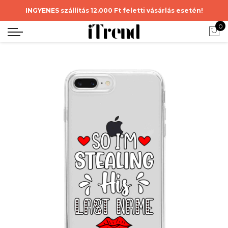
INGYENES szállítás 12.000 Ft feletti vásárlás esetén!
0