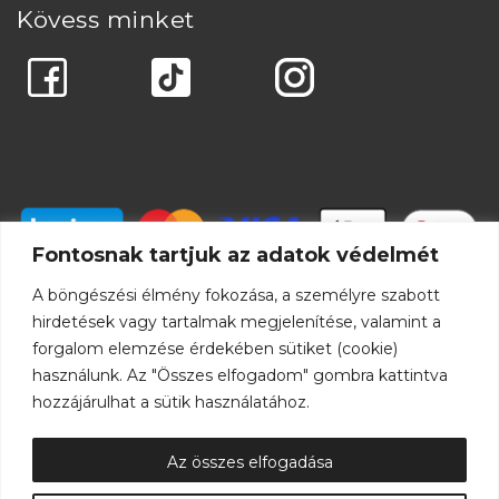
Kövess minket
Fontosnak tartjuk az adatok védelmét
A böngészési élmény fokozása, a személyre szabott
hirdetések vagy tartalmak megjelenítése, valamint a
forgalom elemzése érdekében sütiket (cookie)
használunk. Az "Összes elfogadom" gombra kattintva
hozzájárulhat a sütik használatához.
Az összes elfogadása