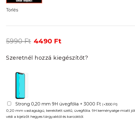
Törlés
Original
Current
5990
Ft
4490
Ft
price
price
was:
is:
Szeretnél hozzá kiegészítőt?
5990 Ft.
4490 Ft.
Strong 0,20 mm 9H üvegfólia + 3000 Ft
(
+
3000
Ft
)
0,20 mm vastagságú, kerekített szélű, üvegfólia. 9H keménysége miatt jól
védi a kijelzőt hegyes tárgyaktól és karcoktól.