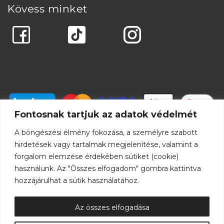
Kövess minket
Fontosnak tartjuk az adatok védelmét
A böngészési élmény fokozása, a személyre szabott
hirdetések vagy tartalmak megjelenítése, valamint a
forgalom elemzése érdekében sütiket (cookie)
használunk. Az "Összes elfogadom" gombra kattintva
hozzájárulhat a sütik használatához.
Az összes elfogadása