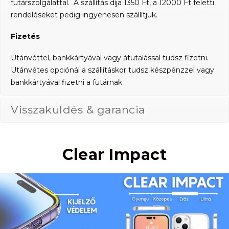
futárszolgálattal. A szállítás díja 1350 Ft, a 12000 Ft feletti
rendeléseket pedig ingyenesen szállítjuk.
Fizetés
Utánvéttel, bankkártyával vagy átutalással tudsz fizetni.
Utánvétes opciónál a szállításkor tudsz készpénzzel vagy
bankkártyával fizetni a futárnak.
Visszaküldés & garancia
Clear Impact