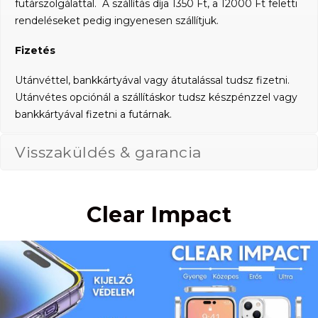
futárszolgálattal. A szállítás díja 1350 Ft, a 12000 Ft feletti
rendeléseket pedig ingyenesen szállítjuk.
Fizetés
Utánvéttel, bankkártyával vagy átutalással tudsz fizetni.
Utánvétes opciónál a szállításkor tudsz készpénzzel vagy
bankkártyával fizetni a futárnak.
Visszaküldés & garancia
Clear Impact