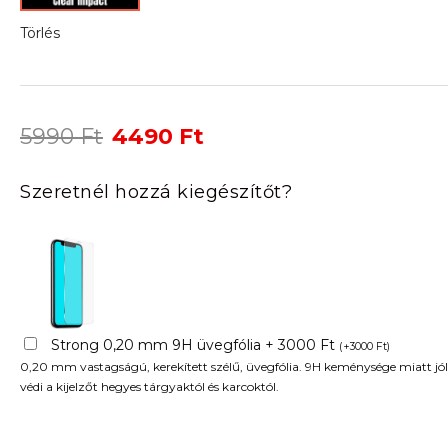
Törlés
Original
Current
5990
Ft
4490
Ft
price
price
was:
is:
Szeretnél hozzá kiegészítőt?
5990 Ft.
4490 Ft.
Strong 0,20 mm 9H üvegfólia + 3000 Ft
(
+
3000
Ft
)
0,20 mm vastagságú, kerekített szélű, üvegfólia. 9H keménysége miatt jól
védi a kijelzőt hegyes tárgyaktól és karcoktól.