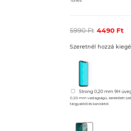
Törlés
Original
Cu
5990
Ft
4490
Ft
price
pr
was:
is:
Szeretnél hozzá kiegé
5990 Ft.
44
Strong 0,20 mm 9H üveg
0,20 mm vastagságú, kerekített szél
tárgyaktól és karcoktól.