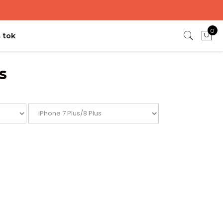
0
 tok
s