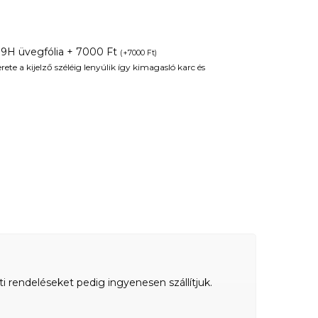
 9H üvegfólia + 7000 Ft
(
+
7000
Ft
)
te a kijelző széléig lenyúlik így kimagasló karc és
ti rendeléseket pedig ingyenesen szállítjuk.