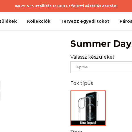
INGYENES szállítás 12.000 Ft feletti vásárlás esetén!
zülékek
Kollekciók
Tervezz egyedi tokot
Páros
Summer Day
Válassz készüléket
Tok típus