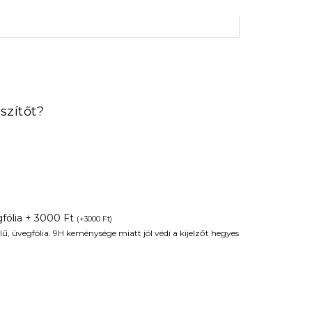
rrent
ice
szítőt?
90 Ft.
fólia + 3000 Ft
(
+
3000
Ft
)
ű, üvegfólia. 9H keménysége miatt jól védi a kijelzőt hegyes