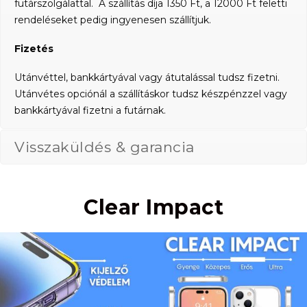
futárszolgálattal. A szállítás díja 1350 Ft, a 12000 Ft feletti
rendeléseket pedig ingyenesen szállítjuk.
Fizetés
Utánvéttel, bankkártyával vagy átutalással tudsz fizetni.
Utánvétes opciónál a szállításkor tudsz készpénzzel vagy
bankkártyával fizetni a futárnak.
Visszaküldés & garancia
Clear Impact