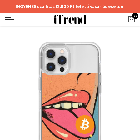
INGYENES szállítás 12.000 Ft feletti vásárlás esetén!
0