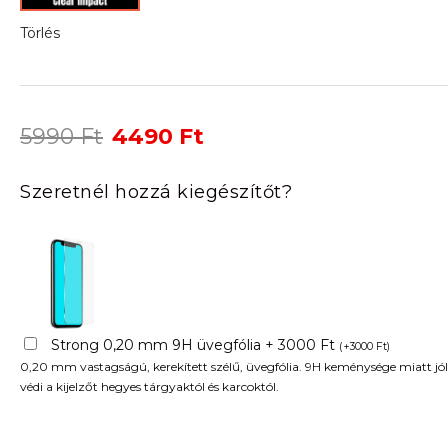
Törlés
Original
Current
5990
Ft
4490
Ft
price
price
was:
is:
Szeretnél hozzá kiegészítőt?
5990 Ft.
4490 Ft.
Strong 0,20 mm 9H üvegfólia + 3000 Ft
(
+
3000
Ft
)
0,20 mm vastagságú, kerekített szélű, üvegfólia. 9H keménysége miatt jól
védi a kijelzőt hegyes tárgyaktól és karcoktól.