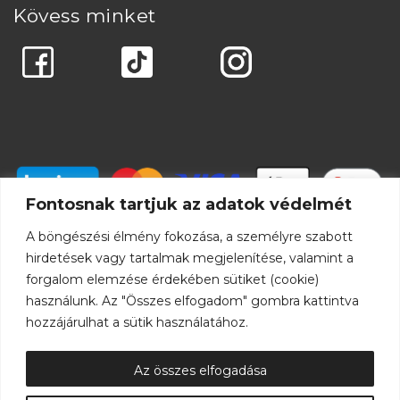
Kövess minket
Fontosnak tartjuk az adatok védelmét
A böngészési élmény fokozása, a személyre szabott
hirdetések vagy tartalmak megjelenítése, valamint a
forgalom elemzése érdekében sütiket (cookie)
használunk. Az "Összes elfogadom" gombra kattintva
hozzájárulhat a sütik használatához.
Az összes elfogadása