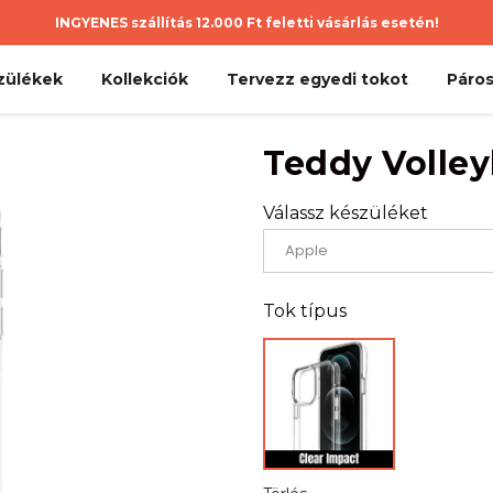
INGYENES szállítás 12.000 Ft feletti vásárlás esetén!
zülékek
Kollekciók
Tervezz egyedi tokot
Páros
Teddy Volley
Válassz készüléket
Tok típus