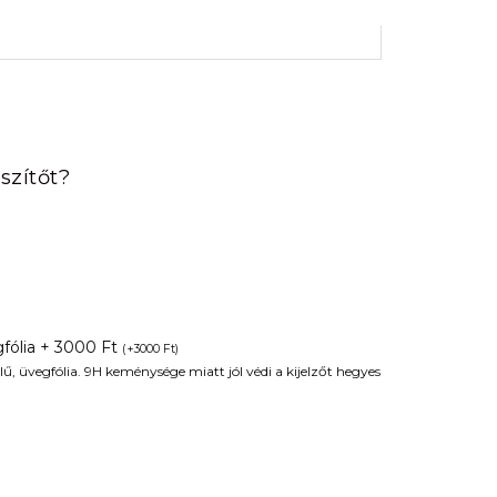
rrent
ice
szítőt?
90 Ft.
fólia + 3000 Ft
(
+
3000
Ft
)
ű, üvegfólia. 9H keménysége miatt jól védi a kijelzőt hegyes