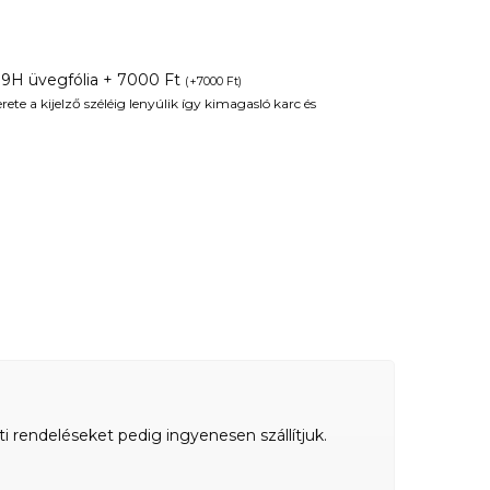
 9H üvegfólia + 7000 Ft
(
+
7000
Ft
)
te a kijelző széléig lenyúlik így kimagasló karc és
ti rendeléseket pedig ingyenesen szállítjuk.