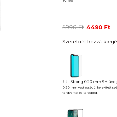
Törlés
Original
Cu
5990
Ft
4490
Ft
price
pr
was:
is:
Szeretnél hozzá kiegé
5990 Ft.
44
Strong 0,20 mm 9H üveg
0,20 mm vastagságú, kerekített szél
tárgyaktól és karcoktól.