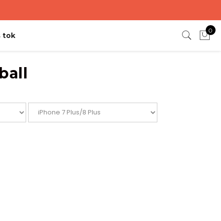
0
 tok
ball