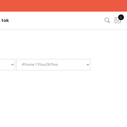
0
 tok