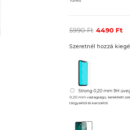
Törlés
Original
Cu
5990
Ft
4490
Ft
price
pr
was:
is:
Szeretnél hozzá kiegé
5990 Ft.
44
Strong 0,20 mm 9H üveg
0,20 mm vastagságú, kerekített szél
tárgyaktól és karcoktól.