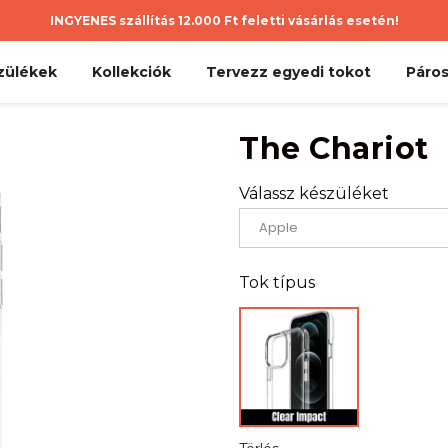
INGYENES szállítás 12.000 Ft feletti vásárlás esetén!
zülékek
Kollekciók
Tervezz egyedi tokot
Páros
The Chariot
Válassz készüléket
Tok típus