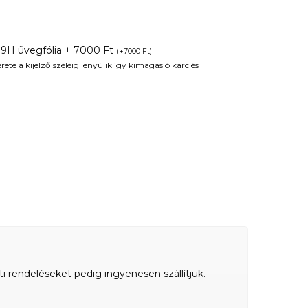
 9H üvegfólia + 7000 Ft
(
+
7000
Ft
)
te a kijelző széléig lenyúlik így kimagasló karc és
ti rendeléseket pedig ingyenesen szállítjuk.