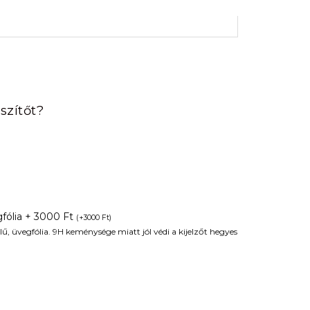
rrent
ice
szítőt?
90 Ft.
fólia + 3000 Ft
(
+
3000
Ft
)
ű, üvegfólia. 9H keménysége miatt jól védi a kijelzőt hegyes