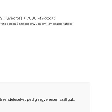
 9H üvegfólia + 7000 Ft
(
+
7000
Ft
)
te a kijelző széléig lenyúlik így kimagasló karc és
ti rendeléseket pedig ingyenesen szállítjuk.