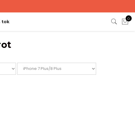
0
 tok
rot