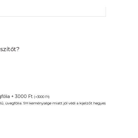
rrent
ice
szítőt?
90 Ft.
fólia + 3000 Ft
(
+
3000
Ft
)
ű, üvegfólia. 9H keménysége miatt jól védi a kijelzőt hegyes