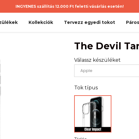
INGYENES szállítás 12.000 Ft feletti vásárlás esetén!
zülékek
Kollekciók
Tervezz egyedi tokot
Páros
The Devil Ta
Válassz készüléket
Tok típus