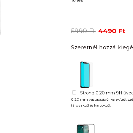
Törlés
Original
Cu
5990
Ft
4490
Ft
price
pr
was:
is:
Szeretnél hozzá kiegé
5990 Ft.
44
Strong 0,20 mm 9H üveg
0,20 mm vastagságú, kerekített szél
tárgyaktól és karcoktól.