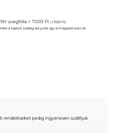
 9H üvegfólia + 7000 Ft
(
+
7000
Ft
)
te a kijelző széléig lenyúlik így kimagasló karc és
ti rendeléseket pedig ingyenesen szállítjuk.