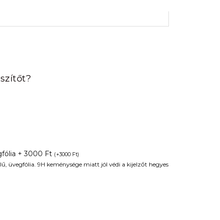
rrent
ice
szítőt?
90 Ft.
fólia + 3000 Ft
(
+
3000
Ft
)
ű, üvegfólia. 9H keménysége miatt jól védi a kijelzőt hegyes