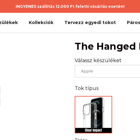
INGYENES szállítás 12.000 Ft feletti vásárlás esetén!
zülékek
Kollekciók
Tervezz egyedi tokot
Páros
The Hanged 
Válassz készüléket
Tok típus