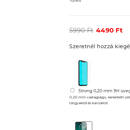
Törlés
Original
Cu
5990
Ft
4490
Ft
price
pr
was:
is:
Szeretnél hozzá kiegé
5990 Ft.
44
Strong 0,20 mm 9H üveg
0,20 mm vastagságú, kerekített szél
tárgyaktól és karcoktól.