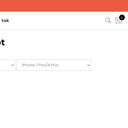
0
 tok
ot