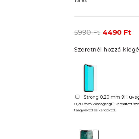
Törlés
Original
Cu
5990
Ft
4490
Ft
price
pr
was:
is:
Szeretnél hozzá kiegé
5990 Ft.
44
Strong 0,20 mm 9H üveg
0,20 mm vastagságú, kerekített szél
tárgyaktól és karcoktól.