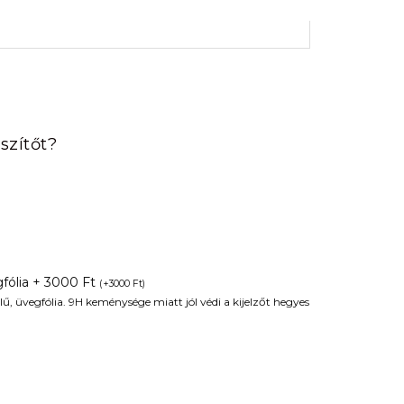
rrent
ice
szítőt?
90 Ft.
fólia + 3000 Ft
(
+
3000
Ft
)
ű, üvegfólia. 9H keménysége miatt jól védi a kijelzőt hegyes