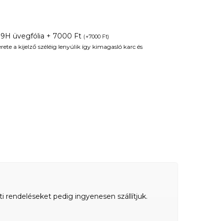
 9H üvegfólia + 7000 Ft
(
+
7000
Ft
)
te a kijelző széléig lenyúlik így kimagasló karc és
ti rendeléseket pedig ingyenesen szállítjuk.