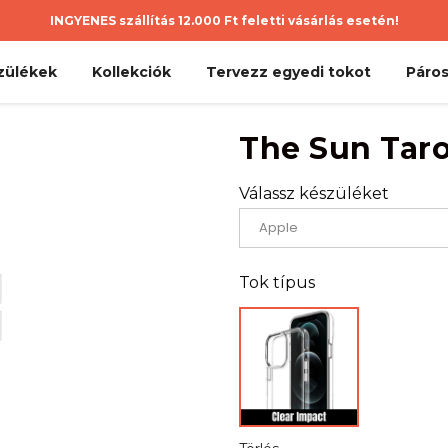
INGYENES szállítás 12.000 Ft feletti vásárlás esetén!
zülékek
Kollekciók
Tervezz egyedi tokot
Páros
The Sun Tar
Válassz készüléket
Tok típus