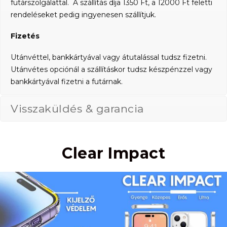
futárszolgálattal. A szállítás díja 1350 Ft, a 12000 Ft feletti
rendeléseket pedig ingyenesen szállítjuk.
Fizetés
Utánvéttel, bankkártyával vagy átutalással tudsz fizetni.
Utánvétes opciónál a szállításkor tudsz készpénzzel vagy
bankkártyával fizetni a futárnak.
Visszaküldés & garancia
Clear Impact