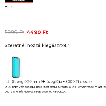
Törlés
Original
Current
5990
Ft
4490
Ft
price
price
was:
is:
Szeretnél hozzá kiegészítőt?
5990 Ft.
4490 Ft.
Strong 0,20 mm 9H üvegfólia + 3000 Ft
(
+
3000
Ft
)
0,20 mm vastagságú, kerekített szélű, üvegfólia. 9H keménysége miatt jól
védi a kijelzőt hegyes tárgyaktól és karcoktól.