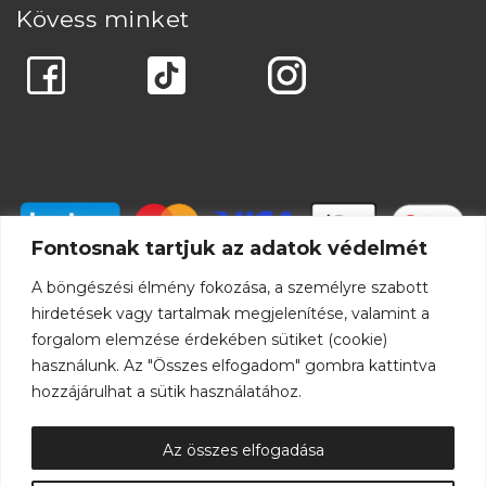
Kövess minket
Fontosnak tartjuk az adatok védelmét
A böngészési élmény fokozása, a személyre szabott
hirdetések vagy tartalmak megjelenítése, valamint a
forgalom elemzése érdekében sütiket (cookie)
használunk. Az "Összes elfogadom" gombra kattintva
hozzájárulhat a sütik használatához.
Az összes elfogadása