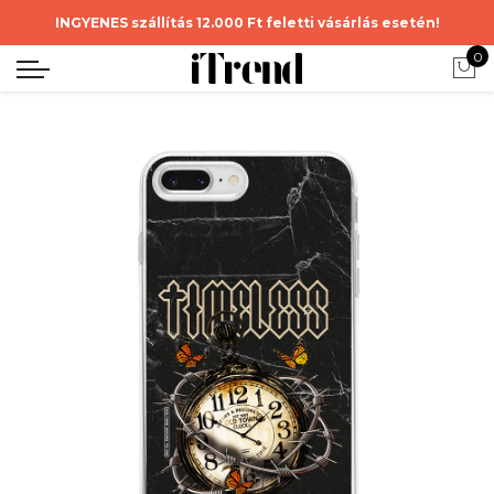
INGYENES szállítás 12.000 Ft feletti vásárlás esetén!
0