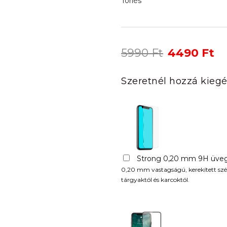
Törlés
Original
Cu
5990
Ft
4490
Ft
price
pr
was:
is:
Szeretnél hozzá kiegé
5990 Ft.
44
Strong 0,20 mm 9H üveg
0,20 mm vastagságú, kerekített szél
tárgyaktól és karcoktól.