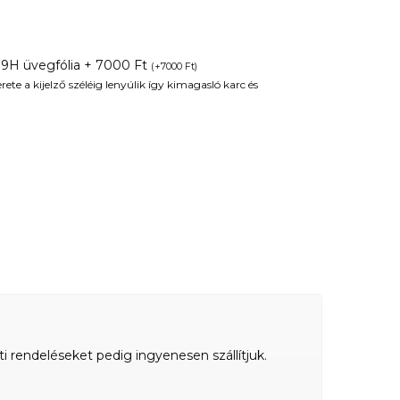
 9H üvegfólia + 7000 Ft
(
+
7000
Ft
)
te a kijelző széléig lenyúlik így kimagasló karc és
ti rendeléseket pedig ingyenesen szállítjuk.