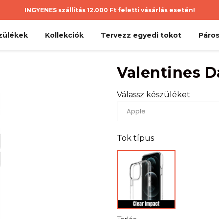
INGYENES szállítás 12.000 Ft feletti vásárlás esetén!
zülékek
Kollekciók
Tervezz egyedi tokot
Páros
Valentines D
Válassz készüléket
Tok típus