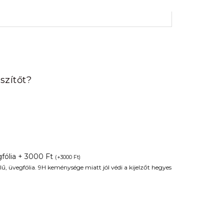
rrent
ice
szítőt?
90 Ft.
fólia + 3000 Ft
(
+
3000
Ft
)
ű, üvegfólia. 9H keménysége miatt jól védi a kijelzőt hegyes