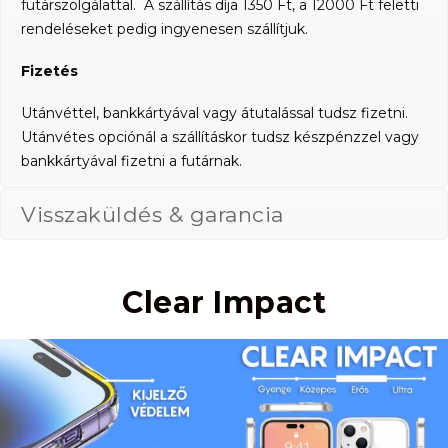
futárszolgálattal. A szállítás díja 1350 Ft, a 12000 Ft feletti
rendeléseket pedig ingyenesen szállítjuk.
Fizetés
Utánvéttel, bankkártyával vagy átutalással tudsz fizetni.
Utánvétes opciónál a szállításkor tudsz készpénzzel vagy
bankkártyával fizetni a futárnak.
Visszaküldés & garancia
Clear Impact