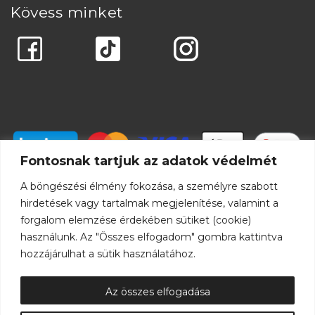
Kövess minket
Fontosnak tartjuk az adatok védelmét
A böngészési élmény fokozása, a személyre szabott
hirdetések vagy tartalmak megjelenítése, valamint a
forgalom elemzése érdekében sütiket (cookie)
használunk. Az "Összes elfogadom" gombra kattintva
hozzájárulhat a sütik használatához.
Az összes elfogadása