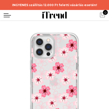
INGYENES szállítás 12.000 Ft feletti vásárlás esetén!
0