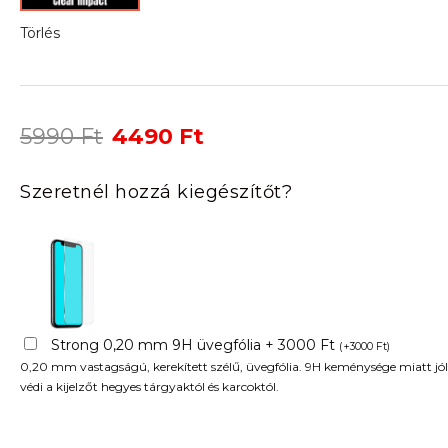
Törlés
Original
Current
5990
Ft
4490
Ft
price
price
was:
is:
Szeretnél hozzá kiegészítőt?
5990 Ft.
4490 Ft.
Strong 0,20 mm 9H üvegfólia + 3000 Ft
(
+
3000
Ft
)
0,20 mm vastagságú, kerekített szélű, üvegfólia. 9H keménysége miatt jól
védi a kijelzőt hegyes tárgyaktól és karcoktól.