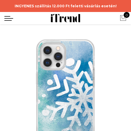
INGYENES szállítás 12.000 Ft feletti vásárlás esetén!
0