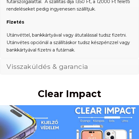
futárszolgálattal. A szállítás díja 1350 Ft, a 12000 Ft feletti
rendeléseket pedig ingyenesen szállítjuk.
Fizetés
Utánvéttel, bankkártyával vagy átutalással tudsz fizetni.
Utánvétes opciónál a szállításkor tudsz készpénzzel vagy
bankkártyával fizetni a futárnak.
Visszaküldés & garancia
Clear Impact