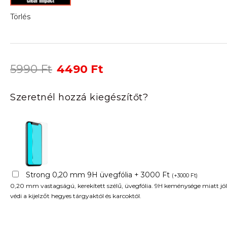
Törlés
Original
Current
5990
Ft
4490
Ft
price
price
was:
is:
Szeretnél hozzá kiegészítőt?
5990 Ft.
4490 Ft.
Strong 0,20 mm 9H üvegfólia + 3000 Ft
(
+
3000
Ft
)
0,20 mm vastagságú, kerekített szélű, üvegfólia. 9H keménysége miatt jól
védi a kijelzőt hegyes tárgyaktól és karcoktól.