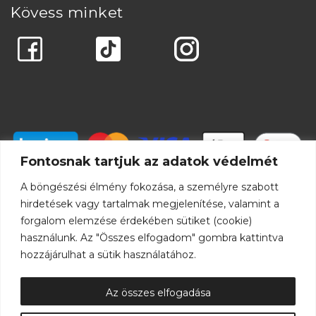
Kövess minket
Fontosnak tartjuk az adatok védelmét
A böngészési élmény fokozása, a személyre szabott
hirdetések vagy tartalmak megjelenítése, valamint a
forgalom elemzése érdekében sütiket (cookie)
használunk. Az "Összes elfogadom" gombra kattintva
hozzájárulhat a sütik használatához.
Az összes elfogadása