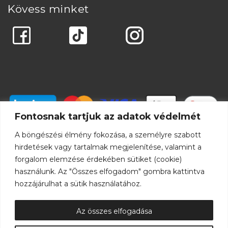
Kövess minket
Fontosnak tartjuk az adatok védelmét
A böngészési élmény fokozása, a személyre szabott
hirdetések vagy tartalmak megjelenítése, valamint a
forgalom elemzése érdekében sütiket (cookie)
használunk. Az "Összes elfogadom" gombra kattintva
hozzájárulhat a sütik használatához.
Az összes elfogadása