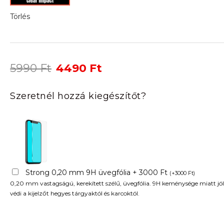
Törlés
Original
Current
5990
Ft
4490
Ft
price
price
was:
is:
Szeretnél hozzá kiegészítőt?
5990 Ft.
4490 Ft.
Strong 0,20 mm 9H üvegfólia + 3000 Ft
(
+
3000
Ft
)
0,20 mm vastagságú, kerekített szélű, üvegfólia. 9H keménysége miatt jól
védi a kijelzőt hegyes tárgyaktól és karcoktól.