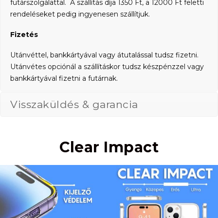
futárszolgálattal. A szállítás díja 1350 Ft, a 12000 Ft feletti
rendeléseket pedig ingyenesen szállítjuk.
Fizetés
Utánvéttel, bankkártyával vagy átutalással tudsz fizetni.
Utánvétes opciónál a szállításkor tudsz készpénzzel vagy
bankkártyával fizetni a futárnak.
Visszaküldés & garancia
Clear Impact