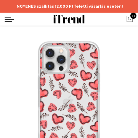
INGYENES szállítás 12.000 Ft feletti vásárlás esetén!
0