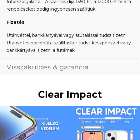
futárszolgálattal. A szállítás díja 1350 Ft, a 12000 Ft feletti
rendeléseket pedig ingyenesen szállítjuk.
Fizetés
Utánvéttel, bankkártyával vagy átutalással tudsz fizetni.
Utánvétes opciónál a szállításkor tudsz készpénzzel vagy
bankkártyával fizetni a futárnak.
Visszaküldés & garancia
Clear Impact