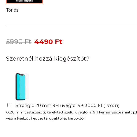
Törlés
Original
Current
5990
Ft
4490
Ft
price
price
was:
is:
Szeretnél hozzá kiegészítőt?
5990 Ft.
4490 Ft.
Strong 0,20 mm 9H üvegfólia + 3000 Ft
(
+
3000
Ft
)
0,20 mm vastagságú, kerekített szélű, üvegfólia. 9H keménysége miatt jól
védi a kijelzőt hegyes tárgyaktól és karcoktól.