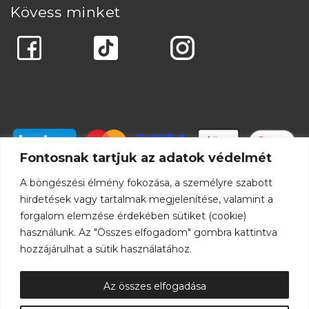
Kövess minket
Fontosnak tartjuk az adatok védelmét
A böngészési élmény fokozása, a személyre szabott
hirdetések vagy tartalmak megjelenítése, valamint a
forgalom elemzése érdekében sütiket (cookie)
használunk. Az "Összes elfogadom" gombra kattintva
hozzájárulhat a sütik használatához.
Az összes elfogadása