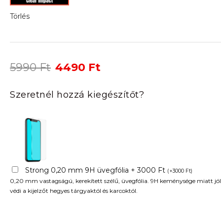
Törlés
Original
Current
5990
Ft
4490
Ft
price
price
was:
is:
Szeretnél hozzá kiegészítőt?
5990 Ft.
4490 Ft.
Strong 0,20 mm 9H üvegfólia + 3000 Ft
(
+
3000
Ft
)
0,20 mm vastagságú, kerekített szélű, üvegfólia. 9H keménysége miatt jól
védi a kijelzőt hegyes tárgyaktól és karcoktól.