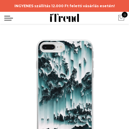
INGYENES szállítás 12.000 Ft feletti vásárlás esetén!
0