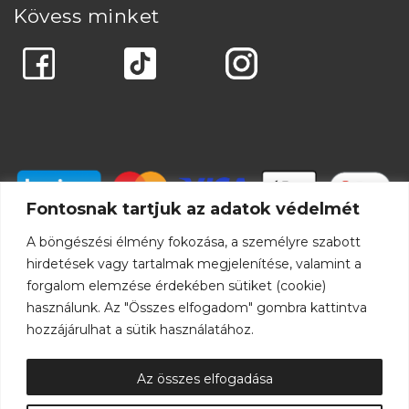
Kövess minket
Fontosnak tartjuk az adatok védelmét
A böngészési élmény fokozása, a személyre szabott
hirdetések vagy tartalmak megjelenítése, valamint a
forgalom elemzése érdekében sütiket (cookie)
használunk. Az "Összes elfogadom" gombra kattintva
hozzájárulhat a sütik használatához.
Az összes elfogadása