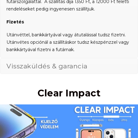
futárszolgálattal. A szállítás díja 1350 Ft, a 12000 Ft feletti
rendeléseket pedig ingyenesen szállítjuk.
Fizetés
Utánvéttel, bankkártyával vagy átutalással tudsz fizetni.
Utánvétes opciónál a szállításkor tudsz készpénzzel vagy
bankkártyával fizetni a futárnak.
Visszaküldés & garancia
Clear Impact