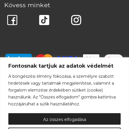
Kövess minket
Fontosnak tartjuk az adatok védelmét
A böngészési élmény fokozása, a személyre szabott
hirdetések vagy tartalmak megjelenítése, valamint a
forgalom elemzése érdekében sütiket (cookie)
használunk. Az "Összes elfogadom" gombra kattintva
hozzájárulhat a sütik használatához.
Az összes elfogadása