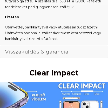
futárszolgálattal. A szállítás díja 1350 Ft, a 12000 Ft feletti
rendeléseket pedig ingyenesen szállítjuk.
Fizetés
Utánvéttel, bankkártyával vagy átutalással tudsz fizetni.
Utánvétes opciónál a szállításkor tudsz készpénzzel vagy
bankkártyával fizetni a futárnak.
Visszaküldés & garancia
Clear Impact