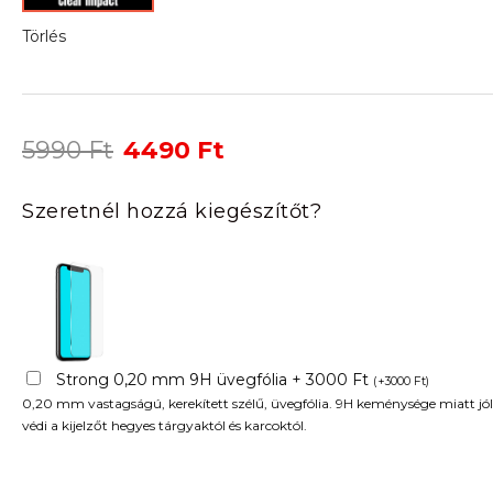
Törlés
Original
Current
5990
Ft
4490
Ft
price
price
was:
is:
Szeretnél hozzá kiegészítőt?
5990 Ft.
4490 Ft.
Strong 0,20 mm 9H üvegfólia + 3000 Ft
(
+
3000
Ft
)
0,20 mm vastagságú, kerekített szélű, üvegfólia. 9H keménysége miatt jól
védi a kijelzőt hegyes tárgyaktól és karcoktól.