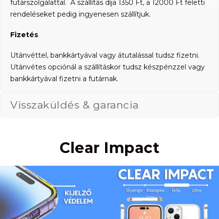
futárszolgálattal. A szállítás díja 1350 Ft, a 12000 Ft feletti
rendeléseket pedig ingyenesen szállítjuk.
Fizetés
Utánvéttel, bankkártyával vagy átutalással tudsz fizetni.
Utánvétes opciónál a szállításkor tudsz készpénzzel vagy
bankkártyával fizetni a futárnak.
Visszaküldés & garancia
Clear Impact