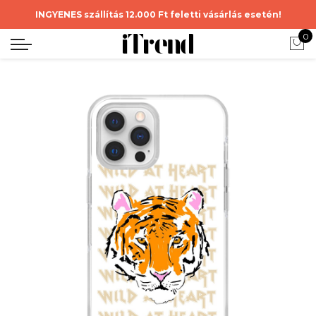
INGYENES szállítás 12.000 Ft feletti vásárlás esetén!
0