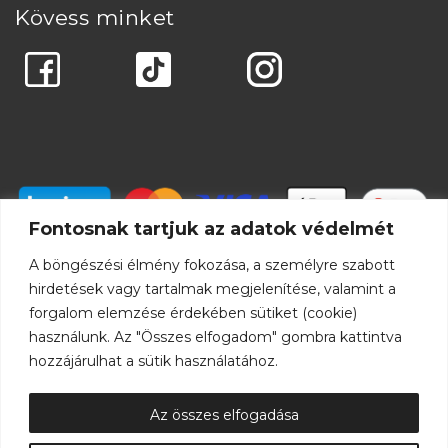
Kövess minket
Fontosnak tartjuk az adatok védelmét
A böngészési élmény fokozása, a személyre szabott
hirdetések vagy tartalmak megjelenítése, valamint a
forgalom elemzése érdekében sütiket (cookie)
használunk. Az "Összes elfogadom" gombra kattintva
hozzájárulhat a sütik használatához.
Az összes elfogadása