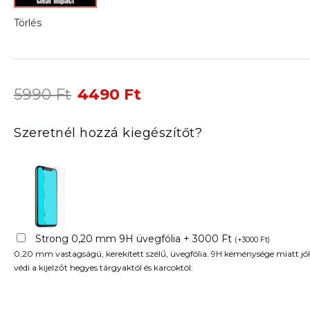
Törlés
Original
Current
5990
Ft
4490
Ft
price
price
was:
is:
Szeretnél hozzá kiegészítőt?
5990 Ft.
4490 Ft.
Strong 0,20 mm 9H üvegfólia + 3000 Ft
(
+
3000
Ft
)
0,20 mm vastagságú, kerekített szélű, üvegfólia. 9H keménysége miatt jól
védi a kijelzőt hegyes tárgyaktól és karcoktól.