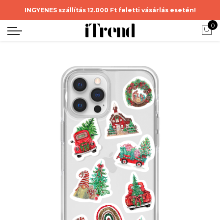
INGYENES szállítás 12.000 Ft feletti vásárlás esetén!
0