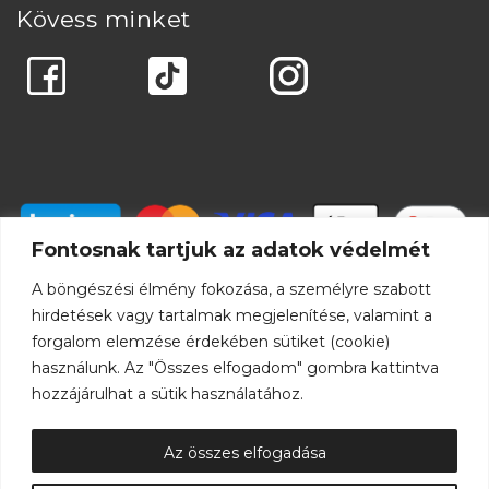
Kövess minket
Fontosnak tartjuk az adatok védelmét
A böngészési élmény fokozása, a személyre szabott
hirdetések vagy tartalmak megjelenítése, valamint a
forgalom elemzése érdekében sütiket (cookie)
használunk. Az "Összes elfogadom" gombra kattintva
hozzájárulhat a sütik használatához.
Az összes elfogadása