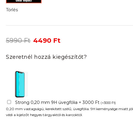
Törlés
Original
Current
5990
Ft
4490
Ft
price
price
was:
is:
Szeretnél hozzá kiegészítőt?
5990 Ft.
4490 Ft.
Strong 0,20 mm 9H üvegfólia + 3000 Ft
(
+
3000
Ft
)
0,20 mm vastagságú, kerekített szélű, üvegfólia. 9H keménysége miatt jól
védi a kijelzőt hegyes tárgyaktól és karcoktól.