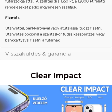
futárszolgálattal. A szállítás díja 1350 Ft, a 12000 Ft feletti
rendeléseket pedig ingyenesen szállítjuk.
Fizetés
Utánvéttel, bankkártyával vagy átutalással tudsz fizetni.
Utánvétes opciónál a szállításkor tudsz készpénzzel vagy
bankkártyával fizetni a futárnak.
Visszaküldés & garancia
Clear Impact