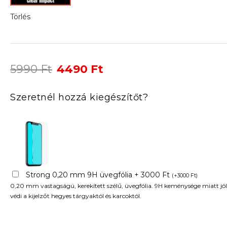
Törlés
Original
Current
5990
Ft
4490
Ft
price
price
was:
is:
Szeretnél hozzá kiegészítőt?
5990 Ft.
4490 Ft.
Strong 0,20 mm 9H üvegfólia + 3000 Ft
(
+
3000
Ft
)
0,20 mm vastagságú, kerekített szélű, üvegfólia. 9H keménysége miatt jól
védi a kijelzőt hegyes tárgyaktól és karcoktól.