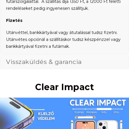
futárszolgálattal. A szállítás díja 1350 Ft, a 12000 Ft feletti
rendeléseket pedig ingyenesen szállítjuk.
Fizetés
Utánvéttel, bankkártyával vagy átutalással tudsz fizetni.
Utánvétes opciónál a szállításkor tudsz készpénzzel vagy
bankkártyával fizetni a futárnak.
Visszaküldés & garancia
Clear Impact