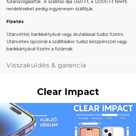
futárszolgálattal. A szállítás díja 1350 Ft, a 12000 Ft feletti
rendeléseket pedig ingyenesen szállítjuk.
Fizetés
Utánvéttel, bankkártyával vagy átutalással tudsz fizetni.
Utánvétes opciónál a szállításkor tudsz készpénzzel vagy
bankkártyával fizetni a futárnak.
Visszaküldés & garancia
Clear Impact