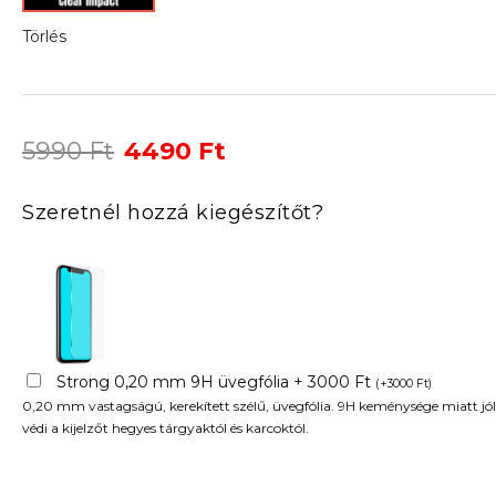
Törlés
Original
Current
5990
Ft
4490
Ft
price
price
was:
is:
Szeretnél hozzá kiegészítőt?
5990 Ft.
4490 Ft.
Strong 0,20 mm 9H üvegfólia + 3000 Ft
(
+
3000
Ft
)
0,20 mm vastagságú, kerekített szélű, üvegfólia. 9H keménysége miatt jól
védi a kijelzőt hegyes tárgyaktól és karcoktól.