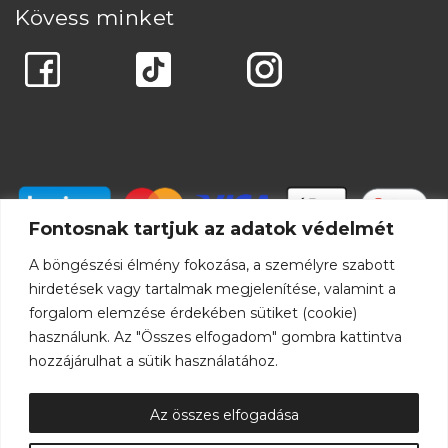
Kövess minket
Fontosnak tartjuk az adatok védelmét
A böngészési élmény fokozása, a személyre szabott
hirdetések vagy tartalmak megjelenítése, valamint a
forgalom elemzése érdekében sütiket (cookie)
használunk. Az "Összes elfogadom" gombra kattintva
hozzájárulhat a sütik használatához.
Az összes elfogadása