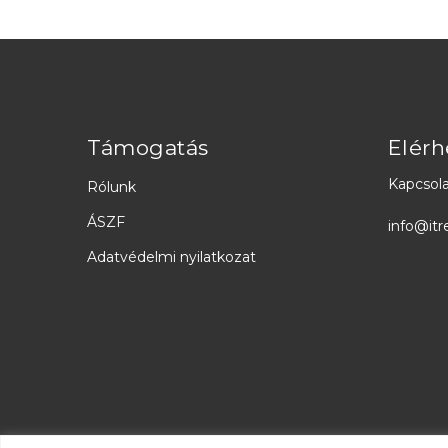
Támogatás
Elérh
Kapcsola
Rólunk
ÁSZF
info@itr
Adatvédelmi nyilatkozat