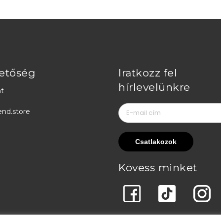
etőség
Iratkozz fel
hírlevelünkre
t
end.store
Kövess minket