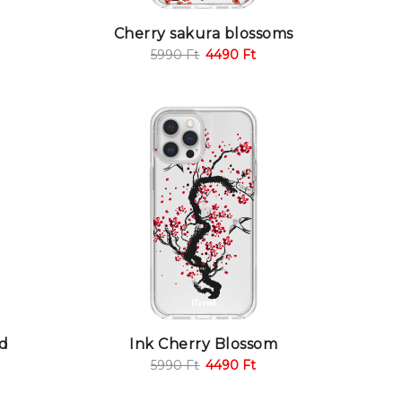
Cherry sakura blossoms
5990
Ft
4490
Ft
rd
Ink Cherry Blossom
5990
Ft
4490
Ft