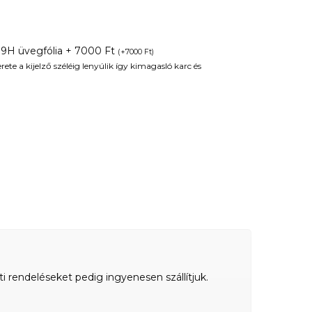
 9H üvegfólia + 7000 Ft
(
+
7000
Ft
)
te a kijelző széléig lenyúlik így kimagasló karc és
ti rendeléseket pedig ingyenesen szállítjuk.