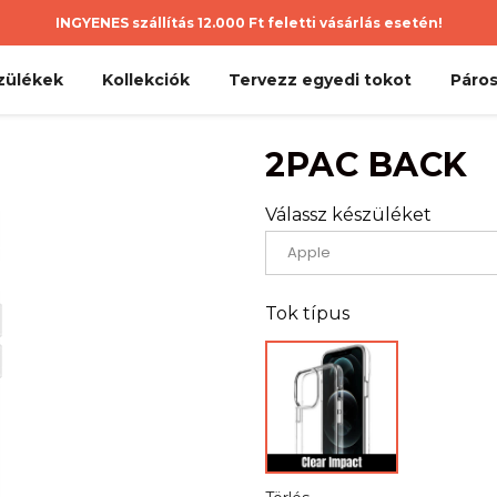
INGYENES szállítás 12.000 Ft feletti vásárlás esetén!
zülékek
Kollekciók
Tervezz egyedi tokot
Páros
2PAC BACK
Válassz készüléket
Tok típus