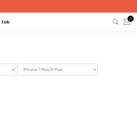
0
 tok