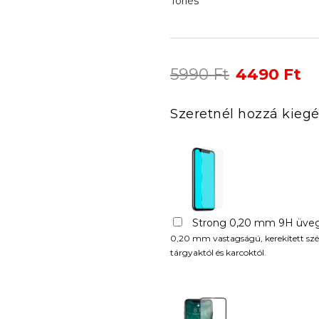
Törlés
Original
Cu
5990
Ft
4490
Ft
price
pr
was:
is:
Szeretnél hozzá kiegé
5990 Ft.
44
Strong 0,20 mm 9H üveg
0,20 mm vastagságú, kerekített szél
tárgyaktól és karcoktól.