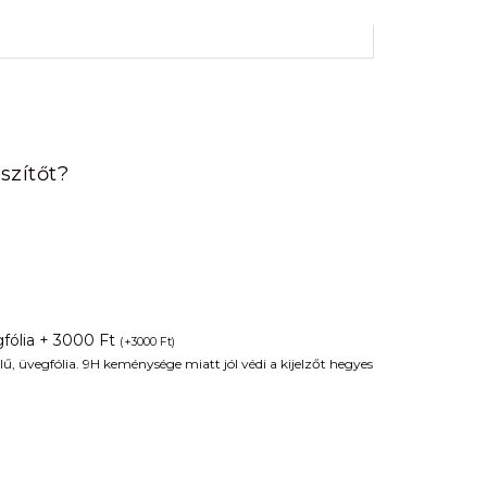
rrent
ice
szítőt?
90 Ft.
fólia + 3000 Ft
(
+
3000
Ft
)
ű, üvegfólia. 9H keménysége miatt jól védi a kijelzőt hegyes